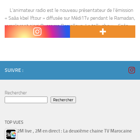
L’animateur radio est le nouveau présentateur de l’émission
« Saâa kbel lftour » diffusée sur Médi1Tv pendant le Ramadan,
remplaçant ainsi Oussama Benjelloun. Le talk-show « Saâa
kbel lftour » (une heure avant la rupture du...
SUIVRE :
Rechercher
Rechercher
TOP VUES
2M live , 2M en direct : La deuxième chaine TV Marocaine