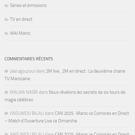
Séries et émissions
TV en direct
Wiki Maroc
COMMENTAIRES RÉCENTS
jalal agouzoul
dans
2M live , 2M en direct : La deuxième chaine
TV Marocaine
MALIKA NASRI
dans
Nous révélons les secrets de six tours de
magie célèbres
ANSUMOU BILALI
dans
CAN 2025 : Maroc vs Comores en Direct
– Match d’Ouverture Live ce Dimanche
ANSUMOU BILALI
dans
CAN 2025 : Maroc vs Comores en Direct