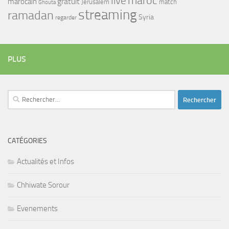
maroc
live
gratuit
marocain
Jerusalem
match
Ghouta
streaming
ramadan
Syria
regarder
PLUS
Rechercher :
CATÉGORIES
Actualités et Infos
Chhiwate Sorour
Evenements