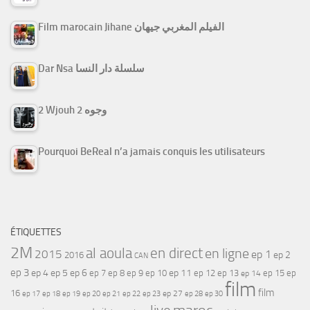
Film marocain Jihane الفيلم المغربي جيهان
Dar Nsa سلسلة دار النسا
2 Wjouh 2 وجوه
Pourquoi BeReal n’a jamais conquis les utilisateurs
ÉTIQUETTES
2M
al aoula
en direct
en ligne
2015
ep 1
ep 2
2016
CAN
ep 3
ep 4
ep 5
ep 6
ep 7
ep 11
ep 8
ep 9
ep 10
ep 12
ep 13
ep 15
ep
ep 14
film
film
16
ep 17
ep 21
ep 27
ep 18
ep 19
ep 20
ep 22
ep 23
ep 28
ep 30