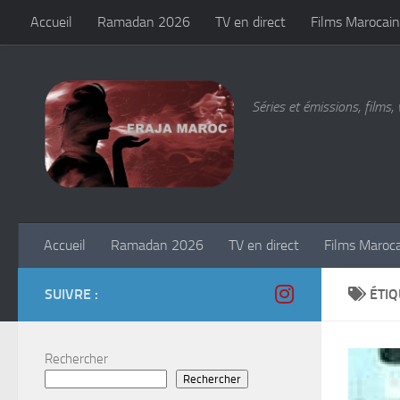
Accueil
Ramadan 2026
TV en direct
Films Marocain
Skip to content
Séries et émissions, films, 
Accueil
Ramadan 2026
TV en direct
Films Maroc
SUIVRE :
ÉTIQ
Rechercher
Rechercher