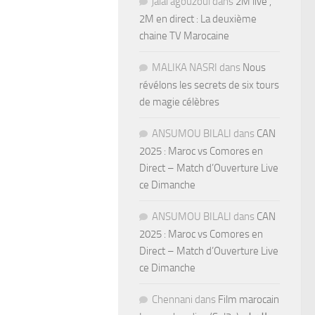
jalal agouzoul
dans
2M live ,
2M en direct : La deuxième
chaine TV Marocaine
MALIKA NASRI
dans
Nous
révélons les secrets de six tours
de magie célèbres
ANSUMOU BILALI
dans
CAN
2025 : Maroc vs Comores en
Direct – Match d’Ouverture Live
ce Dimanche
ANSUMOU BILALI
dans
CAN
2025 : Maroc vs Comores en
Direct – Match d’Ouverture Live
ce Dimanche
Chennani
dans
Film marocain