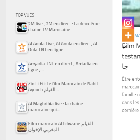
TOP VUES
2M live , 2M en direct : La deuxième
chaine TV Marocaine
FILMS M
Al Aoula Live, Al Aoula en direct, Al
Film M
Oula TNT en ligne
testament) الطين
Arryadia TNT en direct , Arriadia en
جا
ligne ,…
Être ente
Zin Li Fik Le film Marocain de Nabil
marocain
Ayouch الفيلم…
famille 
dans les
Al Maghribia live : la chaîne
marocaine qui…
dernière 
Film marocain Al Ikhwane الفيلم
المغربي الإخوان