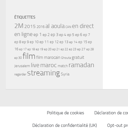
ÉTIQUETTES
2M
al aoula
en direct
2015
2016
CAN
en ligne
ep 1
ep 3
ep 2
ep 4
ep 5
ep 6
ep 7
ep 11
ep 8
ep 9
ep 10
ep 12
ep 13
ep 15
ep
ep 14
16
ep 17
ep 21
ep 27
ep 18
ep 19
ep 20
ep 22
ep 23
ep 28
film
gratuit
film marocain
ep 30
Ghouta
ramadan
maroc
live
Jerusalem
match
streaming
Syria
regarder
Politique de cookies
Déclaration de con
Déclaration de confidentialité (UK)
Opt-out pr