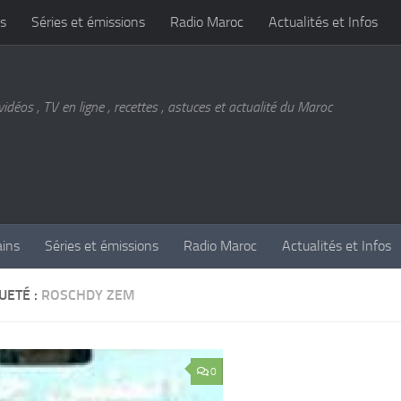
s
Séries et émissions
Radio Maroc
Actualités et Infos
vidéos , TV en ligne , recettes , astuces et actualité du Maroc
ains
Séries et émissions
Radio Maroc
Actualités et Infos
UETÉ :
ROSCHDY ZEM
0