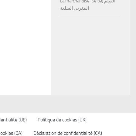
La marchandise (Sel3a) الفيلم
المغربي السلعة
entialité (UE)
Politique de cookies (UK)
cookies (CA)
Déclaration de confidentialité (CA)