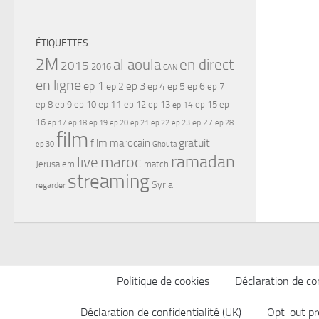
ÉTIQUETTES
2M
al aoula
en direct
2015
2016
CAN
en ligne
ep 1
ep 3
ep 2
ep 4
ep 5
ep 6
ep 7
ep 11
ep 8
ep 9
ep 10
ep 12
ep 13
ep 15
ep
ep 14
16
ep 17
ep 21
ep 27
ep 18
ep 19
ep 20
ep 22
ep 23
ep 28
film
gratuit
film marocain
ep 30
Ghouta
ramadan
maroc
live
Jerusalem
match
streaming
Syria
regarder
Politique de cookies
Déclaration de con
Déclaration de confidentialité (UK)
Opt-out pr