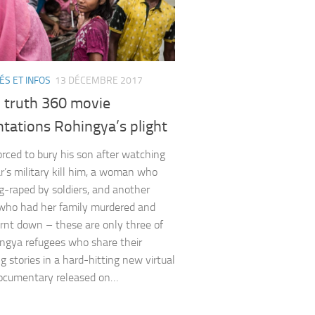
ÉS ET INFOS
13 DÉCEMBRE 2017
l truth 360 movie
tations Rohingya’s plight
rced to bury his son after watching
s military kill him, a woman who
-raped by soldiers, and another
ho had her family murdered and
nt down – these are only three of
ngya refugees who share their
g stories in a hard-hitting new virtual
documentary released on…