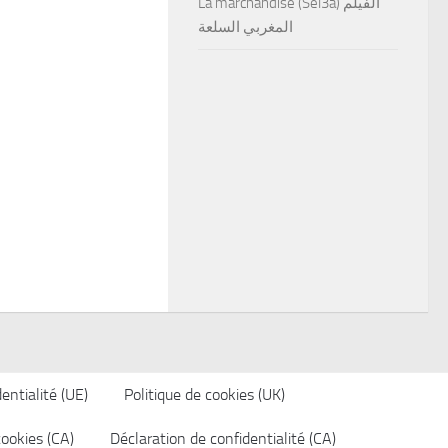
La marchandise (Sel3a) الفيلم
المغربي السلعة
entialité (UE)
Politique de cookies (UK)
cookies (CA)
Déclaration de confidentialité (CA)