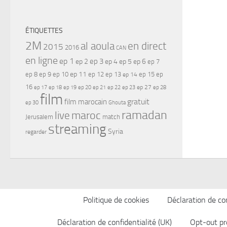
ÉTIQUETTES
2M
al aoula
en direct
2015
2016
CAN
en ligne
ep 1
ep 3
ep 2
ep 4
ep 5
ep 6
ep 7
ep 11
ep 8
ep 9
ep 10
ep 12
ep 13
ep 15
ep
ep 14
16
ep 17
ep 21
ep 27
ep 18
ep 19
ep 20
ep 22
ep 23
ep 28
film
gratuit
film marocain
ep 30
Ghouta
ramadan
maroc
live
Jerusalem
match
streaming
Syria
regarder
Politique de cookies
Déclaration de con
Déclaration de confidentialité (UK)
Opt-out pr