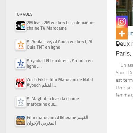
TOP VUES
2M live , 2M en direct : La deuxième
chaine TV Marocaine
ACTUALIT
Al Aoula Live, Al Aoula en direct, Al
Deux 
Oula TNT en ligne
Paris
Arryadia TNT en direct , Arriadia en
Un assa
ligne ,…
Saint-De
Zin Li Fik Le film Marocain de Nabil
est termi
Ayouch الفيلم…
Deux per
femme qui
Al Maghribia live : la chaîne
marocaine qui…
Film marocain Al Ikhwane الفيلم
المغربي الإخوان