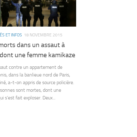
ÉS ET INFOS
18 NOVEMBRE 2015
morts dans un assaut à
, dont une femme kamikaze
ut contre un appartement de
nis, dans la banlieue nord de Paris,
né, a-t-on appris de source policière.
sonnes sont mortes, dont une
 s’est fait exploser. Deux...