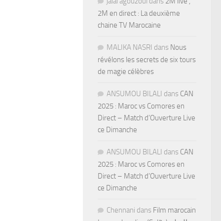
jalal agouzoul
dans
2M live ,
2M en direct : La deuxième
chaine TV Marocaine
MALIKA NASRI
dans
Nous
révélons les secrets de six tours
de magie célèbres
ANSUMOU BILALI
dans
CAN
2025 : Maroc vs Comores en
Direct – Match d’Ouverture Live
ce Dimanche
ANSUMOU BILALI
dans
CAN
2025 : Maroc vs Comores en
Direct – Match d’Ouverture Live
ce Dimanche
Chennani
dans
Film marocain