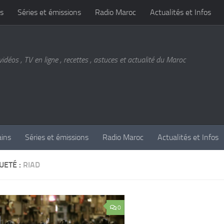
s
Séries et émissions
Radio Maroc
Actualités et Infos
vidéos , TV en ligne , recettes , astuces et actualité du Maroc
ains
Séries et émissions
Radio Maroc
Actualités et Infos
UETÉ :
RIAD
0