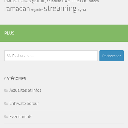
maroc
live
gratuit
marocain
Jerusalem
match
Ghouta
streaming
ramadan
Syria
regarder
PLUS
Rechercher :
CATÉGORIES
Actualités et Infos
Chhiwate Sorour
Evenements