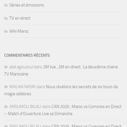
Séries et émissions
TV en direct
Wiki Maroc
COMMENTAIRES RÉCENTS
jalal agouzoul
dans
2M live , 2M en direct : La deuxième chaine
TV Marocaine
MALIKA NASRI
dans
Nous révélons les secrets de six tours de
magie célèbres
ANSUMOU BILALI
dans
CAN 2025 : Maroc vs Comores en Direct
– Match d’Ouverture Live ce Dimanche
ANSUMOU BILALI
dans
CAN 2025 : Maroc vs Comores en Direct