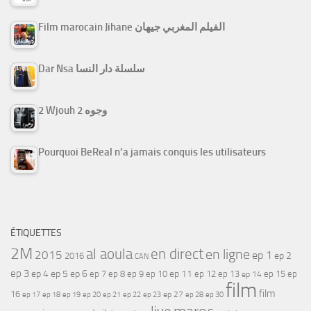
Film marocain Jihane الفيلم المغربي جيهان
Dar Nsa سلسلة دار النسا
2 Wjouh 2 وجوه
Pourquoi BeReal n’a jamais conquis les utilisateurs
ÉTIQUETTES
2M
al aoula
en direct
en ligne
2015
ep 1
ep 2
2016
CAN
ep 3
ep 4
ep 5
ep 6
ep 7
ep 11
ep 8
ep 9
ep 10
ep 12
ep 13
ep 15
ep
ep 14
film
film
16
ep 17
ep 21
ep 27
ep 18
ep 19
ep 20
ep 22
ep 23
ep 28
ep 30