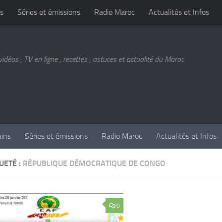
s
Séries et émissions
Radio Maroc
Actualités et Infos
vidéos , TV en ligne , recettes , astuces et actualité du Maroc
ains
Séries et émissions
Radio Maroc
Actualités et Infos
UETÉ :
RÉPUBLIQUE DÉMOCRATIQUE DE CONGO
0