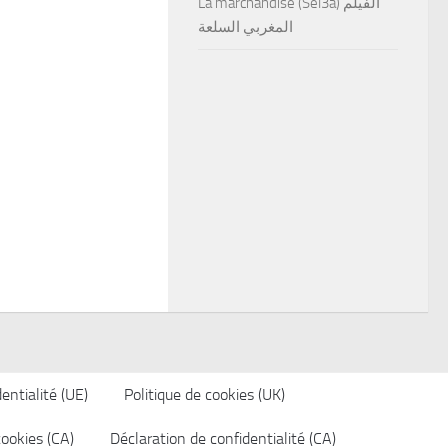
La marchandise (Sel3a) الفيلم
المغربي السلعة
entialité (UE)
Politique de cookies (UK)
cookies (CA)
Déclaration de confidentialité (CA)