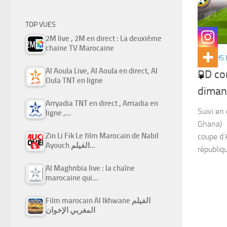
TOP VUES
2M live , 2M en direct : La deuxième
chaine TV Marocaine
MATCHS 
Al Aoula Live, Al Aoula en direct, Al
RD con
Oula TNT en ligne
diman
Arryadia TNT en direct , Arriadia en
Suivi en
ligne ,…
Ghana) 
Zin Li Fik Le film Marocain de Nabil
coupe d’
Ayouch الفيلم…
républiq
Al Maghribia live : la chaîne
marocaine qui…
Film marocain Al Ikhwane الفيلم
المغربي الإخوان