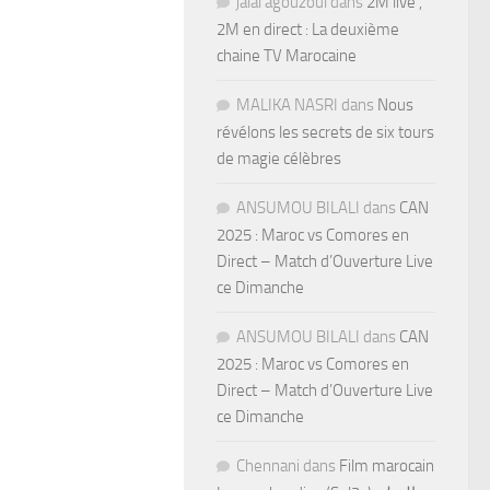
jalal agouzoul
dans
2M live ,
2M en direct : La deuxième
chaine TV Marocaine
MALIKA NASRI
dans
Nous
révélons les secrets de six tours
de magie célèbres
ANSUMOU BILALI
dans
CAN
2025 : Maroc vs Comores en
Direct – Match d’Ouverture Live
ce Dimanche
ANSUMOU BILALI
dans
CAN
2025 : Maroc vs Comores en
Direct – Match d’Ouverture Live
ce Dimanche
Chennani
dans
Film marocain