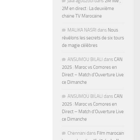
jalal agouzoul
dans
2M live ,
2M en direct : La deuxième
chaine TV Marocaine
MALIKA NASRI
dans
Nous
révélons les secrets de six tours
de magie célèbres
ANSUMOU BILALI
dans
CAN
2025 : Maroc vs Comores en
Direct – Match d’Ouverture Live
ce Dimanche
ANSUMOU BILALI
dans
CAN
2025 : Maroc vs Comores en
Direct – Match d’Ouverture Live
ce Dimanche
Chennani
dans
Film marocain