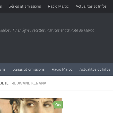
s
Séries et émissions
Radio Maroc
Actualités et Infos
vidéos , TV en ligne , recettes , astuces et actualité du Maroc
ains
Séries et émissions
Radio Maroc
Actualités et Infos
UETÉ :
REDWANE KENANA
0