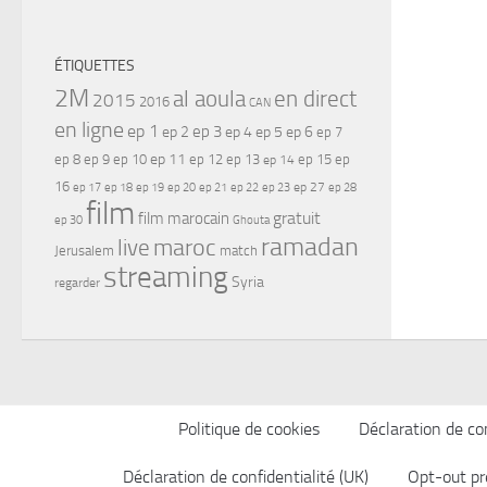
ÉTIQUETTES
2M
al aoula
en direct
2015
2016
CAN
en ligne
ep 1
ep 3
ep 2
ep 4
ep 5
ep 6
ep 7
ep 11
ep 8
ep 9
ep 10
ep 12
ep 13
ep 15
ep
ep 14
16
ep 17
ep 21
ep 27
ep 18
ep 19
ep 20
ep 22
ep 23
ep 28
film
gratuit
film marocain
ep 30
Ghouta
ramadan
maroc
live
Jerusalem
match
streaming
Syria
regarder
Politique de cookies
Déclaration de con
Déclaration de confidentialité (UK)
Opt-out pr