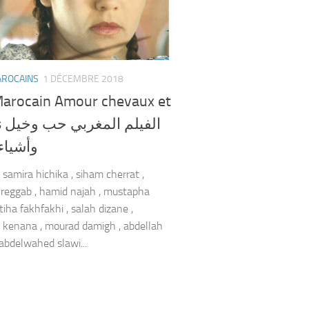
AROCAINS
1 DÉCEMBRE 2018
Marocain Amour chevaux et
الفي
وأشياء
 samira hichika , siham cherrat ,
reggab , hamid najah , mustapha
atiha fakhfakhi , salah dizane ,
kenana , mourad damigh , abdellah
 abdelwahed slawi...