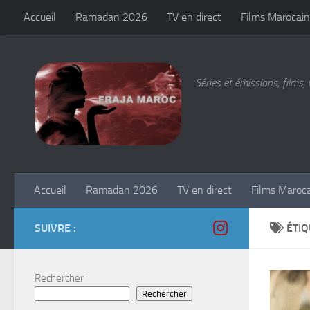
Accueil
Ramadan 2026
TV en direct
Films Marocain
Skip to content
Séries et émissions, films, 
Accueil
Ramadan 2026
TV en direct
Films Maroc
SUIVRE :
ÉTIQ
Rechercher
Rechercher