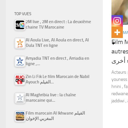
TOP VUES
2M live , 2M en direct : La deuxième
chaine TV Marocaine
FILMS M
Al Aoula Live, Al Aoula en direct, Al
Film 
Oula TNT en ligne
autres لم المغربي حب وخيل
Arryadia TNT en direct , Arriadia en
 أخرى
ligne ,…
Acteurs :
Zin Li Fik Le film Marocain de Nabil
youness 
Ayouch الفيلم…
hnini , f
redwane 
Al Maghribia live : la chaîne
marocaine qui…
jaddiwi ,
Film marocain Al Ikhwane الفيلم
المغربي الإخوان