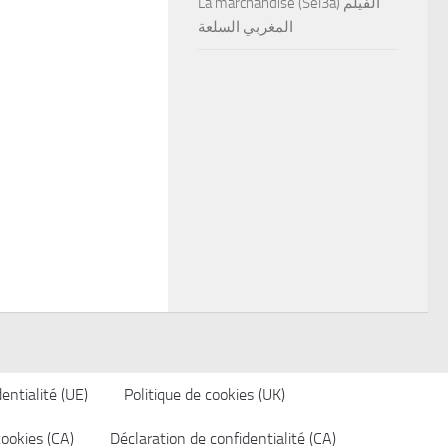
La marchandise (Sel3a) الفيلم
المغربي السلعة
entialité (UE)
Politique de cookies (UK)
cookies (CA)
Déclaration de confidentialité (CA)