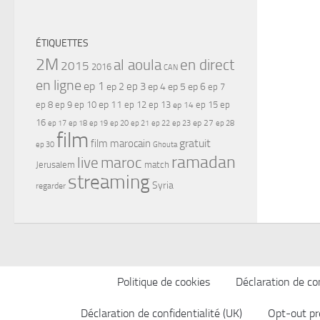
ÉTIQUETTES
2M
al aoula
en direct
2015
2016
CAN
en ligne
ep 1
ep 3
ep 2
ep 4
ep 5
ep 6
ep 7
ep 11
ep 8
ep 9
ep 10
ep 12
ep 13
ep 15
ep
ep 14
16
ep 17
ep 21
ep 27
ep 18
ep 19
ep 20
ep 22
ep 23
ep 28
film
gratuit
film marocain
ep 30
Ghouta
ramadan
maroc
live
Jerusalem
match
streaming
Syria
regarder
Politique de cookies
Déclaration de con
Déclaration de confidentialité (UK)
Opt-out pr