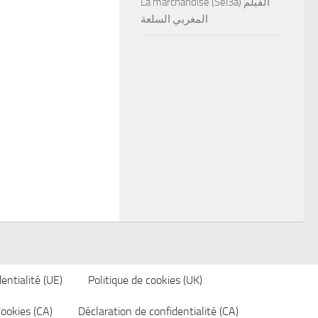
La marchandise (Sel3a) الفيلم
المغربي السلعة
entialité (UE)
Politique de cookies (UK)
cookies (CA)
Déclaration de confidentialité (CA)