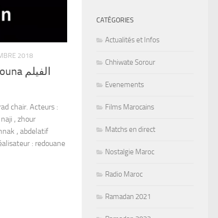
CATÉGORIES
Actualités et Infos
MBRE 2018
Chhiwate Sorour
 الفيلم
Evenements
d chair. Acteurs :
Films Marocains
aji , zhour
Matchs en direct
nak , abdelatif
éalisateur : redouane
Nostalgie Maroc
Radio Maroc
Ramadan 2021