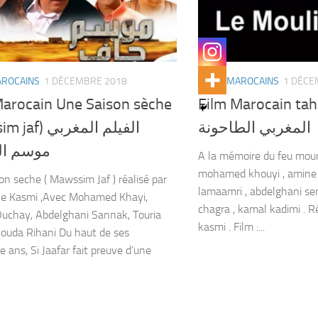
AROCAINS
1 DÉCEMBRE 2018
FILMS MAROCAINS
1 DÉCE
Marocain Une Saison sèche
Film Marocain tahouna
المغربي الطاحونة
 الفيلم المغربي
موسم ال
A la mémoire du feu moura
mohamed khouyi , amine n
on seche ( Mawssim Jaf ) réalisé par
lamaamri , abdelghani sen
e Kasmi ,Avec Mohamed Khayi,
chagra , kamal kadimi . R
uchay, Abdelghani Sannak, Touria
kasmi . Film :...
Houda Rihani Du haut de ses
e ans, Si Jaafar fait preuve d’une