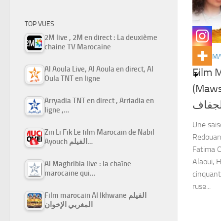
TOP VUES
2M live , 2M en direct : La deuxième
chaine TV Marocaine
FILMS M
Al Aoula Live, Al Aoula en direct, Al
Film 
Oula TNT en ligne
(Mawsim jaf)
Arryadia TNT en direct , Arriadia en
جفاف
ligne ,…
Une sais
Zin Li Fik Le film Marocain de Nabil
Redouan
Ayouch الفيلم…
Fatima O
Alaoui, 
Al Maghribia live : la chaîne
marocaine qui…
cinquant
ruse...
Film marocain Al Ikhwane الفيلم
المغربي الإخوان