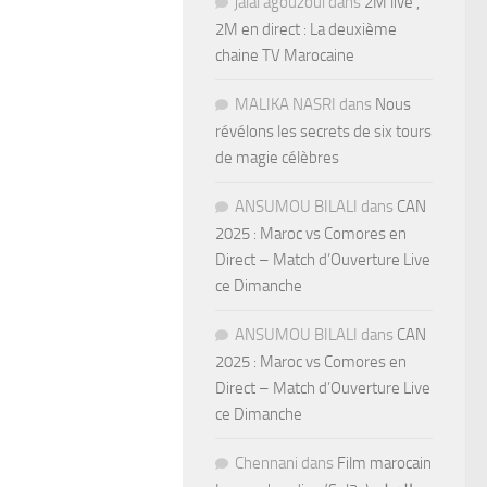
jalal agouzoul
dans
2M live ,
2M en direct : La deuxième
chaine TV Marocaine
MALIKA NASRI
dans
Nous
révélons les secrets de six tours
de magie célèbres
ANSUMOU BILALI
dans
CAN
2025 : Maroc vs Comores en
Direct – Match d’Ouverture Live
ce Dimanche
ANSUMOU BILALI
dans
CAN
2025 : Maroc vs Comores en
Direct – Match d’Ouverture Live
ce Dimanche
Chennani
dans
Film marocain