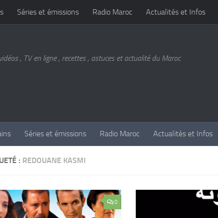
s
Séries et émissions
Radio Maroc
Actualités et Infos
vidéos , TV en ligne , recettes , astuces et actualité du Maroc
ains
Séries et émissions
Radio Maroc
Actualités et Infos
UETÉ :
REDOUANE KASMI
0