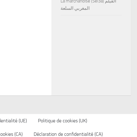
La marchandise (Sel3a) الفيلم
المغربي السلعة
entialité (UE)
Politique de cookies (UK)
cookies (CA)
Déclaration de confidentialité (CA)