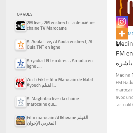
TOP VUES
2M live , 2M en direct : La deuxième
chaine TV Marocaine
RADIO M
Al Aoula Live, Al Aoula en direct, Al
Medin
Oula TNT en ligne
FM en
Arryadia TNT en direct , Arriadia en
مباشرة
ligne ,…
Medina FM
Zin Li Fik Le film Marocain de Nabil
FM Radio
Ayouch الفيلم…
marocain
avec une
Al Maghribia live : la chaîne
marocaine qui…
´actualit
Film marocain Al Ikhwane الفيلم
المغربي الإخوان