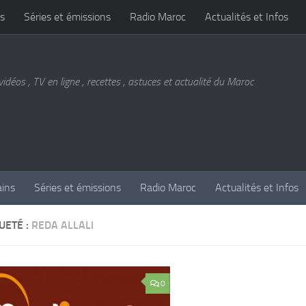
s
Séries et émissions
Radio Maroc
Actualités et Infos
vidéos , TV en ligne , recettes , astuces et actualité du Maroc
ains
Séries et émissions
Radio Maroc
Actualités et Infos
UETÉ :
REDA ALLALI
0