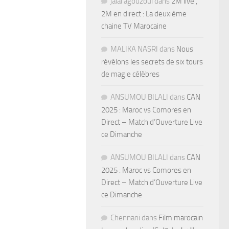
jalal agouzoul
dans
2M live ,
2M en direct : La deuxième
chaine TV Marocaine
MALIKA NASRI
dans
Nous
révélons les secrets de six tours
de magie célèbres
ANSUMOU BILALI
dans
CAN
2025 : Maroc vs Comores en
Direct – Match d’Ouverture Live
ce Dimanche
ANSUMOU BILALI
dans
CAN
2025 : Maroc vs Comores en
Direct – Match d’Ouverture Live
ce Dimanche
Chennani
dans
Film marocain