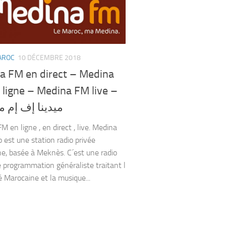
AROC
10 DÉCEMBRE 2018
a FM en direct – Medina
 ligne – Medina FM live –
ميدينا إف إم 
 en ligne , en direct , live. Medina
 est une station radio privée
e, basée à Meknès. C´est une radio
 programmation généraliste traitant l
é Marocaine et la musique...