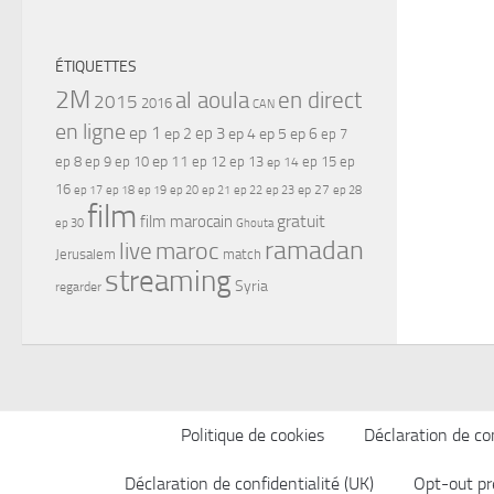
ÉTIQUETTES
2M
al aoula
en direct
2015
2016
CAN
en ligne
ep 1
ep 3
ep 2
ep 4
ep 5
ep 6
ep 7
ep 11
ep 8
ep 9
ep 10
ep 12
ep 13
ep 15
ep
ep 14
16
ep 17
ep 21
ep 27
ep 18
ep 19
ep 20
ep 22
ep 23
ep 28
film
gratuit
film marocain
ep 30
Ghouta
ramadan
maroc
live
Jerusalem
match
streaming
Syria
regarder
Politique de cookies
Déclaration de con
Déclaration de confidentialité (UK)
Opt-out pr