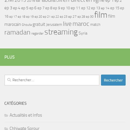
2015
ep 1
ep 2
2016
CAN
ep 3
ep 4
ep 5
ep 6
ep 7
ep 11
ep 8
ep 9
ep 10
ep 12
ep 13
ep 15
ep
ep 14
film
film
16
ep 17
ep 21
ep 27
ep 18
ep 19
ep 20
ep 22
ep 23
ep 28
ep 30
maroc
live
gratuit
marocain
Jerusalem
match
Ghouta
streaming
ramadan
Syria
regarder
PLUS
Rechercher :
CATÉGORIES
Actualités et Infos
Chhiwate Sorour