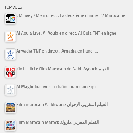
TOP VUES
2M live , 2M en direct : La deuxième chaine TV Marocaine
Al Aoula Live, Al Aoula en direct, Al Oula TNT en ligne
Arryadia TNT en direct , Arriadia en ligne ,…
Zin Li Fik Le film Marocain de Nabil Ayouch الفيلم…
Al Maghribia live : la chaîne marocaine qui…
Film marocain Al Ikhwane الفيلم المغربي الإخوان
Film Marocain Marock الفيلم المغربي ماروك