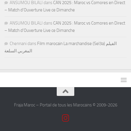
ANSUMOU BILALI
dans
CAN 2025 : Maroc vs Comores en Direct
– Match d’Ouverture Live ce Dimanche
ANSUMOU BILALI
dans
CAN 2025 : Maroc vs Comores en Direct
– Match d’Ouverture Live ce Dimanche
Chennani
dans
Film marocain La marchandise (Sel3a) الفيلم
المغربي السلعة
Fraja Maroc – Portail de tous les Marocains © 2009-2026