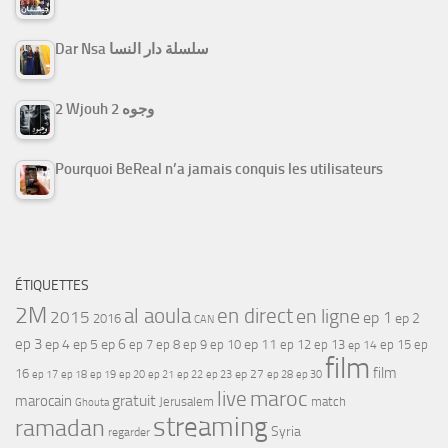
Dar Nsa سلسلة دار النسا
2 Wjouh 2 وجوه
Pourquoi BeReal n’a jamais conquis les utilisateurs
ÉTIQUETTES
2M
al aoula
en direct
en ligne
2015
ep 1
ep 2
2016
CAN
ep 3
ep 4
ep 5
ep 6
ep 7
ep 11
ep 8
ep 9
ep 10
ep 12
ep 13
ep 15
ep
ep 14
film
film
16
ep 17
ep 21
ep 27
ep 18
ep 19
ep 20
ep 22
ep 23
ep 28
ep 30
maroc
live
gratuit
marocain
Jerusalem
match
Ghouta
streaming
ramadan
Syria
regarder