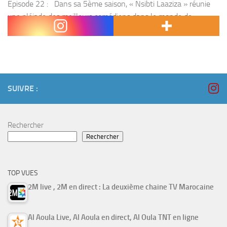
Épisode 22 : Dans sa 5ème saison, « Nsibti Laaziza » réunie
une pléiade des meilleurs comédiens dans le monde de
l’humour et de la fantaisie. 50 minutes de rire et de blagues...
SUIVRE :
Rechercher
Rechercher
TOP VUES
2M live , 2M en direct : La deuxième chaine TV Marocaine
Al Aoula Live, Al Aoula en direct, Al Oula TNT en ligne