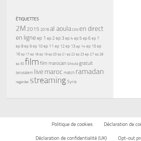
ÉTIQUETTES
2M
al aoula
en direct
2015
2016
CAN
en ligne
ep 1
ep 3
ep 2
ep 4
ep 5
ep 6
ep 7
ep 11
ep 8
ep 9
ep 10
ep 12
ep 13
ep 15
ep
ep 14
16
ep 17
ep 21
ep 27
ep 18
ep 19
ep 20
ep 22
ep 23
ep 28
film
gratuit
film marocain
ep 30
Ghouta
ramadan
maroc
live
Jerusalem
match
streaming
Syria
regarder
Politique de cookies
Déclaration de con
Déclaration de confidentialité (UK)
Opt-out pr