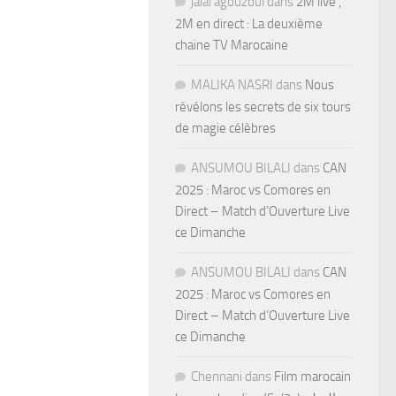
jalal agouzoul
dans
2M live ,
2M en direct : La deuxième
chaine TV Marocaine
MALIKA NASRI
dans
Nous
révélons les secrets de six tours
de magie célèbres
ANSUMOU BILALI
dans
CAN
2025 : Maroc vs Comores en
Direct – Match d’Ouverture Live
ce Dimanche
ANSUMOU BILALI
dans
CAN
2025 : Maroc vs Comores en
Direct – Match d’Ouverture Live
ce Dimanche
Chennani
dans
Film marocain