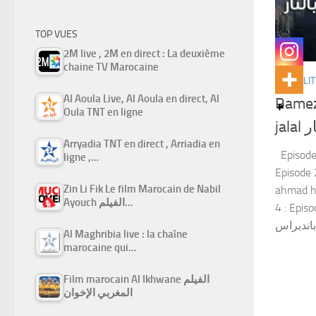
TOP VUES
2M live , 2M en direct : La deuxième
chaine TV Marocaine
ACTUALIT
Al Aoula Live, Al Aoula en direct, Al
Ramez
Oula TNT en ligne
ja
Arryadia TNT en direct , Arriadia en
Episode 1 
ligne ,…
Episode 2 : ghada
Zin Li Fik Le film Marocain de Nabil
ahmad hossam mid
Ayouch الفيلم…
4 : Episod
Al Maghribia live : la chaîne
marocaine qui…
Film marocain Al Ikhwane الفيلم
المغربي الإخوان