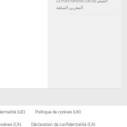
La marchandise (Sel3a) الفيلم
المغربي السلعة
entialité (UE)
Politique de cookies (UK)
cookies (CA)
Déclaration de confidentialité (CA)