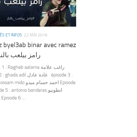
ÉS ET INFOS
22 MAI 2016
 byel3ab binar avec ramez
lal رامز بيلعب بالنار
: Ragheb aalama راغب علامة
 adil غادة عادل épisode 3 :
o احمد حسام ميدو Episode
e 5 : antonio banderas انطونيو
بانديراس Episode 6 :...