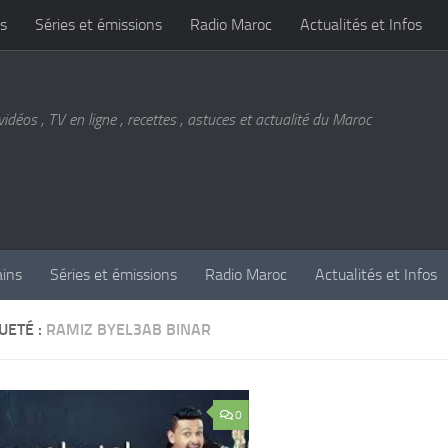
s
Séries et émissions
Radio Maroc
Actualités et Infos
vidéos , TV en ligne , recettes , astuces et actualité du Maroc
ains
Séries et émissions
Radio Maroc
Actualités et Infos
UETÉ :
RAMIZ BYEL3AB BINAR
0