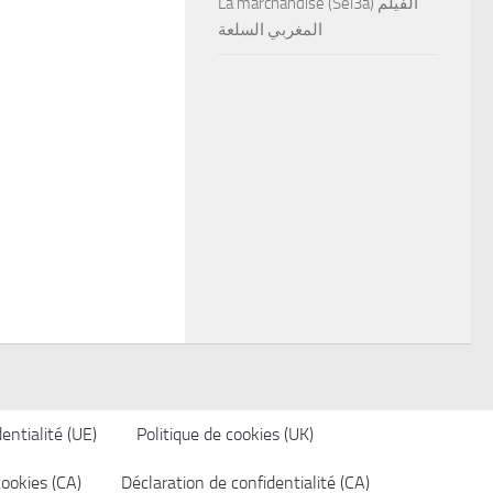
La marchandise (Sel3a) الفيلم
المغربي السلعة
entialité (UE)
Politique de cookies (UK)
cookies (CA)
Déclaration de confidentialité (CA)