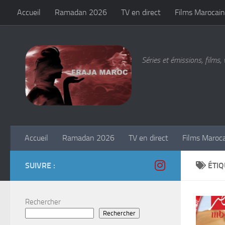
Accueil
Ramadan 2026
TV en direct
Films Marocain
Skip to content
Séries et émissions, films, 
Accueil
Ramadan 2026
TV en direct
Films Maroc
SUIVRE :
ÉTIQ
Rechercher
Rechercher