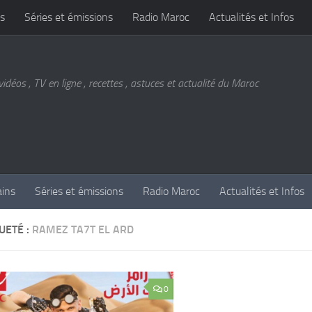
s
Séries et émissions
Radio Maroc
Actualités et Infos
vidéos , TV en ligne , recettes , astuces et actualité du Maroc
ains
Séries et émissions
Radio Maroc
Actualités et Infos
UETÉ :
RAMEZ TA7T EL ARD
0