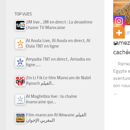
TOP VUES
2M live , 2M en direct : La deuxième
chaine TV Marocaine
ACTUALIT
Al Aoula Live, Al Aoula en direct, Al
ramez 
Oula TNT en ligne
caché
Arryadia TNT en direct , Arriadia en
Ramez J
ligne ,…
Egypte e
Zin Li Fik Le film Marocain de Nabil
aventure
Ayouch الفيلم…
son nouv
,...
Al Maghribia live : la chaîne
marocaine qui…
Film marocain Al Ikhwane الفيلم
المغربي الإخوان