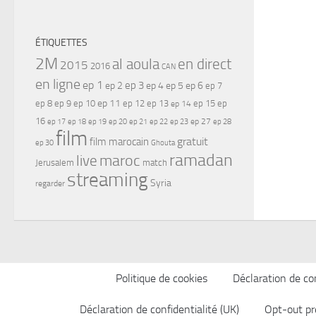
ÉTIQUETTES
2M
al aoula
en direct
2015
2016
CAN
en ligne
ep 1
ep 3
ep 2
ep 4
ep 5
ep 6
ep 7
ep 11
ep 8
ep 9
ep 10
ep 12
ep 13
ep 15
ep
ep 14
16
ep 17
ep 21
ep 27
ep 18
ep 19
ep 20
ep 22
ep 23
ep 28
film
gratuit
film marocain
ep 30
Ghouta
ramadan
maroc
live
Jerusalem
match
streaming
Syria
regarder
Politique de cookies
Déclaration de con
Déclaration de confidentialité (UK)
Opt-out pr