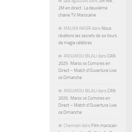
jalal agouzoul
dans
2M live ,
2M en direct : La deuxième
chaine TV Marocaine
MALIKA NASRI
dans
Nous
révélons les secrets de six tours
de magie célèbres
ANSUMOU BILALI
dans
CAN
2025 : Maroc vs Comores en
Direct – Match d’Ouverture Live
ce Dimanche
ANSUMOU BILALI
dans
CAN
2025 : Maroc vs Comores en
Direct – Match d’Ouverture Live
ce Dimanche
Chennani
dans
Film marocain