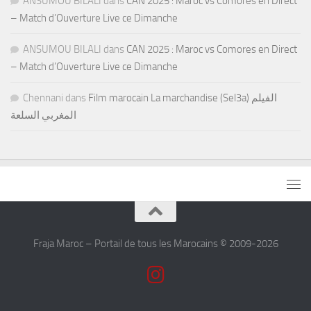
ANSUMOU BILALI
dans
CAN 2025 : Maroc vs Comores en Direct
– Match d’Ouverture Live ce Dimanche
ANSUMOU BILALI
dans
CAN 2025 : Maroc vs Comores en Direct
– Match d’Ouverture Live ce Dimanche
Chennani
dans
Film marocain La marchandise (Sel3a) الفيلم
المغربي السلعة
Fraja Maroc – Portail de tous les Marocains © 2009-2026