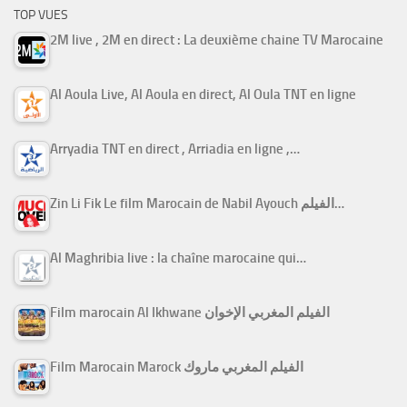
TOP VUES
2M live , 2M en direct : La deuxième chaine TV Marocaine
Al Aoula Live, Al Aoula en direct, Al Oula TNT en ligne
Arryadia TNT en direct , Arriadia en ligne ,…
Zin Li Fik Le film Marocain de Nabil Ayouch الفيلم…
Al Maghribia live : la chaîne marocaine qui…
Film marocain Al Ikhwane الفيلم المغربي الإخوان
Film Marocain Marock الفيلم المغربي ماروك