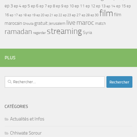
ep 3
ep 4
ep 5
ep 6
ep 7
ep 11
ep 8
ep 9
ep 10
ep 12
ep 13
ep 15
ep
ep 14
film
film
16
ep 17
ep 21
ep 27
ep 18
ep 19
ep 20
ep 22
ep 23
ep 28
ep 30
maroc
live
gratuit
marocain
Jerusalem
match
Ghouta
streaming
ramadan
Syria
regarder
PLUS
Rechercher :
CATÉGORIES
Actualités et Infos
Chhiwate Sorour