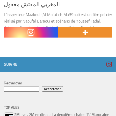
المغربي المفتش معقول
L’inspecteur Maakoul (Al Mofatich Ma39oul) est un film policier
réalisé par Naoufal Baraoui et scénario de Youssef Fadel.
Acteurs : Benaissa Jirari, Said ait baja, Rajoua Sahel, Jaouad
aarfaoui, Khadija adli, Anas Bouzarkan, redouane...
SUIVRE :
Rechercher
Rechercher
TOP VUES
2M live , 2M en direct : La deuxième chaine TV Marocaine