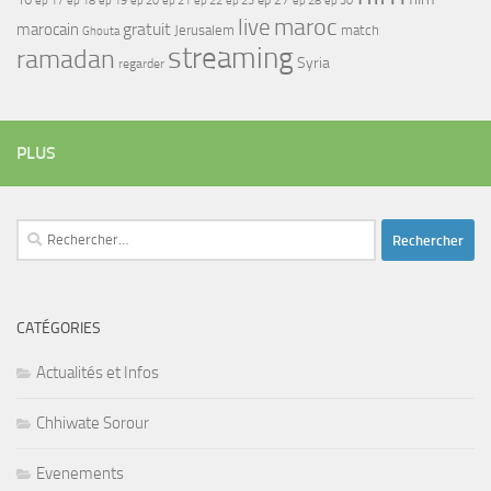
ep 17
ep 21
ep 27
ep 18
ep 19
ep 20
ep 22
ep 23
ep 28
ep 30
maroc
live
gratuit
marocain
Jerusalem
match
Ghouta
streaming
ramadan
Syria
regarder
PLUS
Rechercher :
CATÉGORIES
Actualités et Infos
Chhiwate Sorour
Evenements