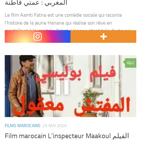
المغربي : عمتي فاطنة
Le film Aamti Fatna est une comédie sociale qui raconte
l’histoire de la jeune Hanane qui réalise son rêve en
s’installant à la capitale Rabat. Hanane étant très douteuse,
elle commencera à penser que...
0
FILMS MAROCAINS
25 MAI 2020
Film marocain L’inspecteur Maakoul الفيلم