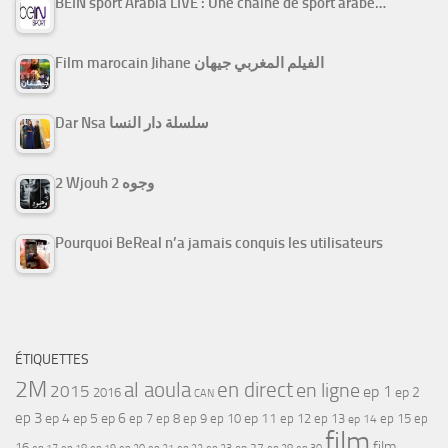
BEIN sport Arabia LIVE : Une chaine de sport arabe…
Film marocain Jihane الفيلم المغربي جيهان
Dar Nsa سلسلة دار النسا
2 Wjouh 2 وجوه
Pourquoi BeReal n’a jamais conquis les utilisateurs
ÉTIQUETTES
2M
al aoula
en direct
en ligne
2015
ep 1
ep 2
2016
CAN
ep 3
ep 4
ep 5
ep 6
ep 7
ep 11
ep 8
ep 9
ep 10
ep 12
ep 13
ep 15
ep
ep 14
film
film
16