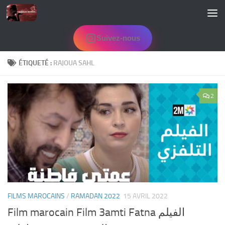
Skip to content
Suivez-nous
ÉTIQUETÉ :
RAJOUA SAHL
2
FILMS MAROCAINS
/
RAMADAN 2022
15 AVRIL 2022
Film marocain Film 3amti Fatna الفيلم