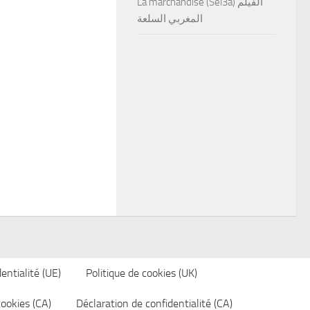
La marchandise (Sel3a) الفيلم
المغربي السلعة
entialité (UE)
Politique de cookies (UK)
cookies (CA)
Déclaration de confidentialité (CA)