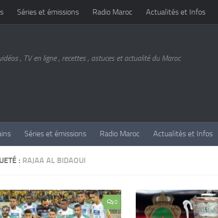
s
Séries et émissions
Radio Maroc
Actualités et Infos
vidéos , TV en ligne , recettes , astuces et actualité du Maroc
ains
Séries et émissions
Radio Maroc
Actualités et Infos
UETÉ :
RAJAA AL BIDAOUI
0