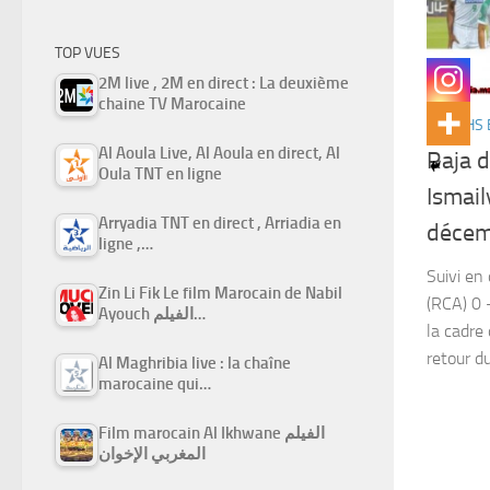
TOP VUES
2M live , 2M en direct : La deuxième
chaine TV Marocaine
MATCHS 
Al Aoula Live, Al Aoula en direct, Al
Raja d
Oula TNT en ligne
Ismail
Arryadia TNT en direct , Arriadia en
décem
ligne ,…
Suivi en
Zin Li Fik Le film Marocain de Nabil
(RCA) 0 
Ayouch الفيلم…
la cadre
retour d
Al Maghribia live : la chaîne
marocaine qui…
Film marocain Al Ikhwane الفيلم
المغربي الإخوان