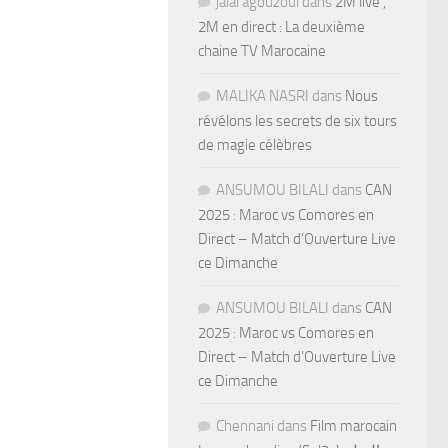
jalal agouzoul
dans
2M live ,
2M en direct : La deuxième
chaine TV Marocaine
MALIKA NASRI
dans
Nous
révélons les secrets de six tours
de magie célèbres
ANSUMOU BILALI
dans
CAN
2025 : Maroc vs Comores en
Direct – Match d’Ouverture Live
ce Dimanche
ANSUMOU BILALI
dans
CAN
2025 : Maroc vs Comores en
Direct – Match d’Ouverture Live
ce Dimanche
Chennani
dans
Film marocain