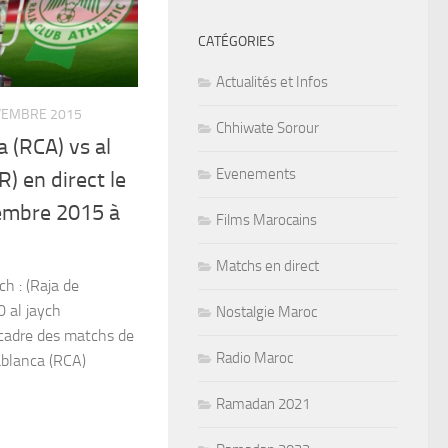
CATÉGORIES
Actualités et Infos
VEMBRE 2015
Chhiwate Sorour
 (RCA) vs al
Evenements
R) en direct le
embre 2015 à
Films Marocains
Matchs en direct
h : (Raja de
 al jaych
Nostalgie Maroc
 cadre des matchs de
Radio Maroc
sablanca (RCA)
Ramadan 2021