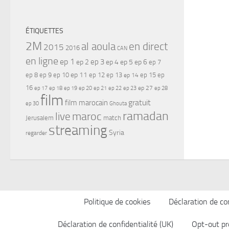
ÉTIQUETTES
2M
al aoula
en direct
2015
2016
CAN
en ligne
ep 1
ep 3
ep 2
ep 4
ep 5
ep 6
ep 7
ep 11
ep 8
ep 9
ep 10
ep 12
ep 13
ep 15
ep
ep 14
16
ep 17
ep 21
ep 27
ep 18
ep 19
ep 20
ep 22
ep 23
ep 28
film
gratuit
film marocain
ep 30
Ghouta
ramadan
maroc
live
Jerusalem
match
streaming
Syria
regarder
Politique de cookies
Déclaration de con
Déclaration de confidentialité (UK)
Opt-out pr