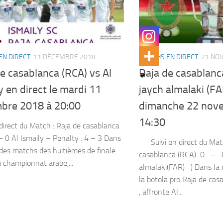
EN DIRECT
11 DÉCEMBRE 2018
MATCHS EN DIRECT
21 NO
e casablanca (RCA) vs Al
Raja de casablanca
y en direct le mardi 11
jaych almalaki (FA
bre 2018 à 20:00
dimanche 22 nov
14:30
 direct du Match : Raja de casablanca
– 0 Al Ismaily – Penalty : 4 – 3 Dans
Suivi en direct du Matc
 des matchs des huitièmes de finale
casablanca (RCA) 0 – 0
u championnat arabe,...
almalaki(FAR) ) Dans la
la botola pro Raja de ca
, affronte Al...