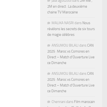
jalal agouzoul
dans
2M live ,
2M en direct : La deuxième
chaine TV Marocaine
MALIKA NASRI
dans
Nous
révélons les secrets de six tours
de magie célèbres
ANSUMOU BILALI
dans
CAN
2025 : Maroc vs Comores en
Direct – Match d’Ouverture Live
ce Dimanche
ANSUMOU BILALI
dans
CAN
2025 : Maroc vs Comores en
Direct – Match d’Ouverture Live
ce Dimanche
Chennani
dans
Film marocain