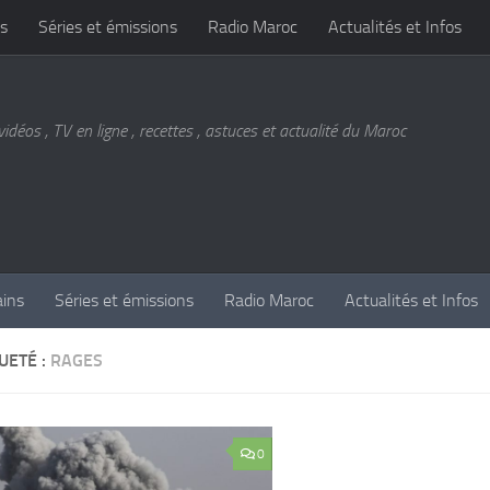
s
Séries et émissions
Radio Maroc
Actualités et Infos
vidéos , TV en ligne , recettes , astuces et actualité du Maroc
ains
Séries et émissions
Radio Maroc
Actualités et Infos
UETÉ :
RAGES
0