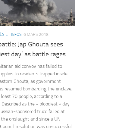
ÉS ET INFOS
6 MARS 2018
battle: Jap Ghouta sees
iest day’ as battle rages
tarian aid convoy has failed to
upplies to residents trapped inside
Eastern Ghouta, as government
es resumed bombarding the enclave,
t least 70 people, according to a
 Described as the « bloodiest » day
Russian-sponsored truce failed at
 the onslaught and since a UN
 Council resolution was unsuccessful…