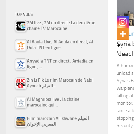
TOP VUES
2M live , 2M en direct : La deuxième
chaine TV Marocaine
ACTUALIT
Al Aoula Live, Al Aoula en direct, Al
Syria 
Oula TNT en ligne
‘deadl
Arryadia TNT en direct , Arriadia en
A humani
ligne ,…
unload s
Zin Li Fik Le film Marocain de Nabil
Syria’s 
Ayouch الفيلم…
warplan
killing a
Al Maghribia live : la chaîne
monitor.
marocaine qui…
since a 
stopping
Film marocain Al Ikhwane الفيلم
المغربي الإخوان
Security