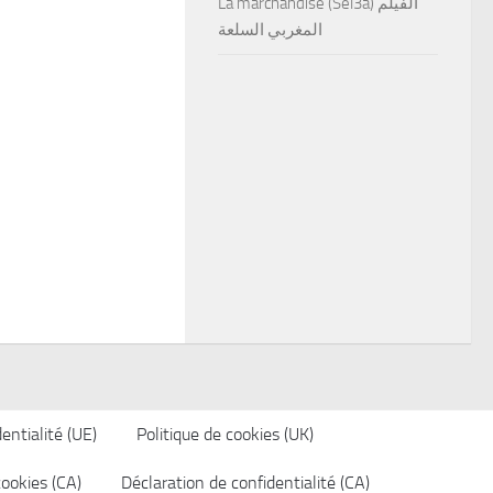
La marchandise (Sel3a) الفيلم
المغربي السلعة
entialité (UE)
Politique de cookies (UK)
cookies (CA)
Déclaration de confidentialité (CA)