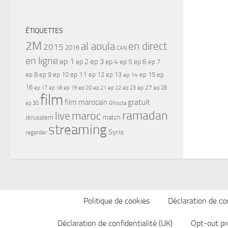
ÉTIQUETTES
2M
al aoula
en direct
2015
2016
CAN
en ligne
ep 1
ep 3
ep 2
ep 4
ep 5
ep 6
ep 7
ep 11
ep 8
ep 9
ep 10
ep 12
ep 13
ep 15
ep
ep 14
16
ep 17
ep 21
ep 27
ep 18
ep 19
ep 20
ep 22
ep 23
ep 28
film
gratuit
film marocain
ep 30
Ghouta
ramadan
maroc
live
Jerusalem
match
streaming
Syria
regarder
Politique de cookies
Déclaration de con
Déclaration de confidentialité (UK)
Opt-out pr