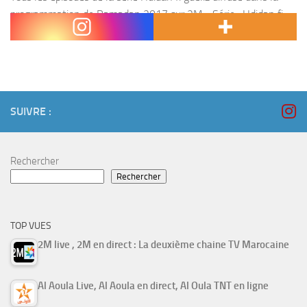
programmation de Ramadan 2017 sur 2M. Série : Hdidan fi
gueliz , hdidane f giliz , 7didan fi guiliz .
SUIVRE :
Rechercher
Rechercher
TOP VUES
2M live , 2M en direct : La deuxième chaine TV Marocaine
Al Aoula Live, Al Aoula en direct, Al Oula TNT en ligne