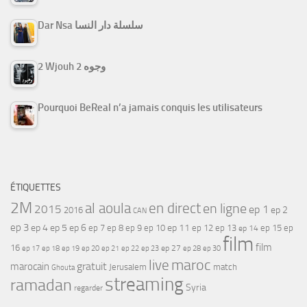
Dar Nsa سلسلة دار النسا
2 Wjouh 2 وجوه
Pourquoi BeReal n’a jamais conquis les utilisateurs
ÉTIQUETTES
2M
al aoula
en direct
en ligne
2015
ep 1
ep 2
2016
CAN
ep 3
ep 4
ep 5
ep 6
ep 7
ep 11
ep 8
ep 9
ep 10
ep 12
ep 13
ep 15
ep
ep 14
film
film
16
ep 17
ep 21
ep 27
ep 18
ep 19
ep 20
ep 22
ep 23
ep 28
ep 30
maroc
live
gratuit
marocain
Jerusalem
match
Ghouta
streaming
ramadan
Syria
regarder