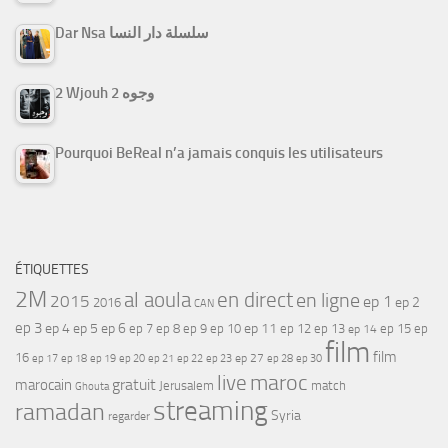
Dar Nsa سلسلة دار النسا
2 Wjouh 2 وجوه
Pourquoi BeReal n’a jamais conquis les utilisateurs
ÉTIQUETTES
2M
al aoula
en direct
en ligne
2015
ep 1
ep 2
2016
CAN
ep 3
ep 4
ep 5
ep 6
ep 7
ep 11
ep 8
ep 9
ep 10
ep 12
ep 13
ep 15
ep
ep 14
film
film
16
ep 17
ep 21
ep 27
ep 18
ep 19
ep 20
ep 22
ep 23
ep 28
ep 30
maroc
live
gratuit
marocain
Jerusalem
match
Ghouta
streaming
ramadan
Syria
regarder