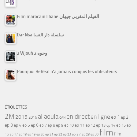
Film marocain Jihane الفيلم المغربي جيهان
Dar Nsa سلسلة دار النسا
2 Wjouh 2 وجوه
Pourquoi BeReal n’a jamais conquis les utilisateurs
ÉTIQUETTES
2M
al aoula
en direct
en ligne
2015
ep 1
ep 2
2016
CAN
ep 3
ep 4
ep 5
ep 6
ep 7
ep 11
ep 8
ep 9
ep 10
ep 12
ep 13
ep 15
ep
ep 14
film
film
16
ep 17
ep 21
ep 27
ep 18
ep 19
ep 20
ep 22
ep 23
ep 28
ep 30