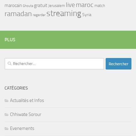
maroc
live
gratuit
marocain
Jerusalem
match
Ghouta
streaming
ramadan
Syria
regarder
PLUS
Rechercher :
CATÉGORIES
Actualités et Infos
Chhiwate Sorour
Evenements