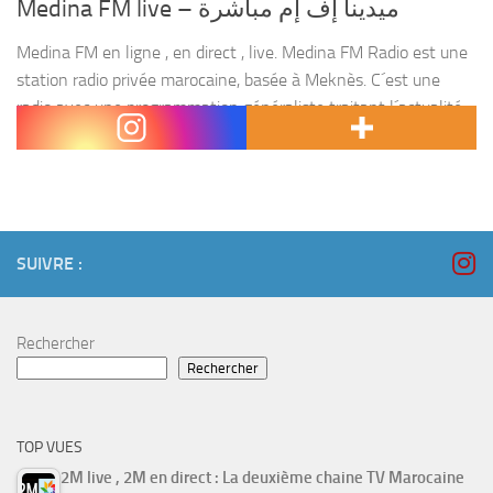
Medina FM live – ميدينا إف إم مباشرة
Medina FM en ligne , en direct , live. Medina FM Radio est une
station radio privée marocaine, basée à Meknès. C´est une
radio avec une programmation généraliste traitant l´actualité
Marocaine et la musique...
SUIVRE :
Rechercher
Rechercher
TOP VUES
2M live , 2M en direct : La deuxième chaine TV Marocaine