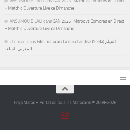
ANSUMOU BILALI
dans
CAN 2025 : Maroc vs Comores en Direct
– Match d’Ouverture Live ce Dimanche
ANSUMOU BILALI
dans
CAN 2025 : Maroc vs Comores en Direct
– Match d’Ouverture Live ce Dimanche
Chennani
dans
Film marocain La marchandise (Sel3a) الفيلم
المغربي السلعة
Fraja Maroc – Portail de tous les Marocains © 2009-2026