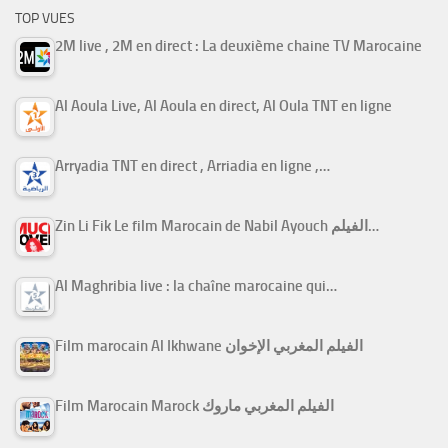
TOP VUES
2M live , 2M en direct : La deuxième chaine TV Marocaine
Al Aoula Live, Al Aoula en direct, Al Oula TNT en ligne
Arryadia TNT en direct , Arriadia en ligne ,…
Zin Li Fik Le film Marocain de Nabil Ayouch الفيلم…
Al Maghribia live : la chaîne marocaine qui…
Film marocain Al Ikhwane الفيلم المغربي الإخوان
Film Marocain Marock الفيلم المغربي ماروك