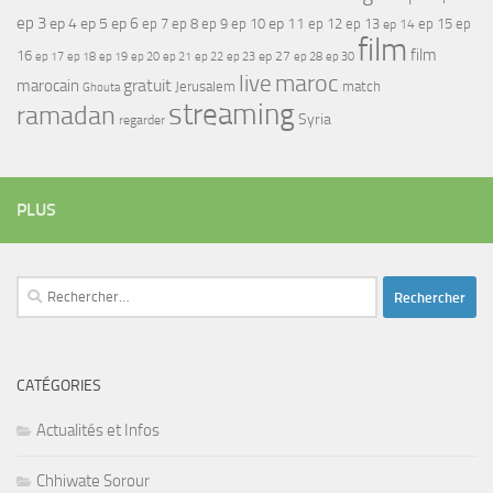
ep 3
ep 4
ep 5
ep 6
ep 7
ep 11
ep 8
ep 9
ep 10
ep 12
ep 13
ep 15
ep
ep 14
film
film
16
ep 17
ep 21
ep 27
ep 18
ep 19
ep 20
ep 22
ep 23
ep 28
ep 30
maroc
live
gratuit
marocain
Jerusalem
match
Ghouta
streaming
ramadan
Syria
regarder
PLUS
Rechercher :
CATÉGORIES
Actualités et Infos
Chhiwate Sorour