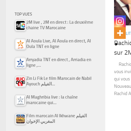
TOP VUES
2M live , 2M en direct : La deuxième
chaine TV Marocaine
ACTUALIT
Al Aoula Live, Al Aoula en direct, Al
Rachi
Oula TNT en ligne
sur 2
Arryadia TNT en direct , Arriadia en
Rachid 
ligne ,…
vous inv
Zin Li Fik Le film Marocain de Nabil
qui vous
Ayouch الفيلم…
Nouveau 
Rachid Al
Al Maghribia live : la chaîne
marocaine qui…
Film marocain Al Ikhwane الفيلم
المغربي الإخوان