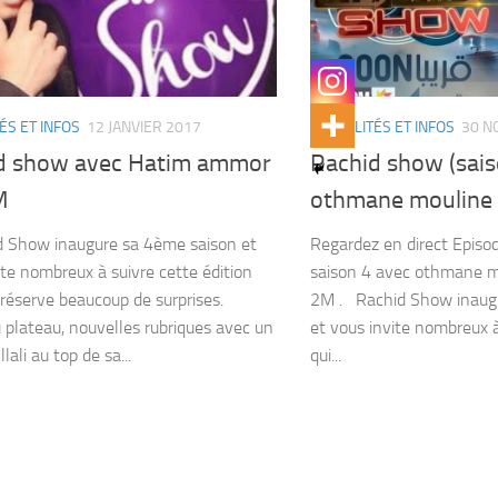
ÉS ET INFOS
12 JANVIER 2017
ACTUALITÉS ET INFOS
30 N
d show avec Hatim ammor
Rachid show (saiso
M
othmane mouline 
Show inaugure sa 4ème saison et
Regardez en direct Episo
ite nombreux à suivre cette édition
saison 4 avec othmane m
 réserve beaucoup de surprises.
2M . Rachid Show inaug
plateau, nouvelles rubriques avec un
et vous invite nombreux à
lali au top de sa...
qui...