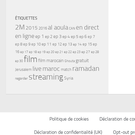
ÉTIQUETTES
2M
al aoula
en direct
2015
2016
CAN
en ligne
ep 1
ep 3
ep 2
ep 4
ep 5
ep 6
ep 7
ep 11
ep 8
ep 9
ep 10
ep 12
ep 13
ep 15
ep
ep 14
16
ep 17
ep 21
ep 27
ep 18
ep 19
ep 20
ep 22
ep 23
ep 28
film
gratuit
film marocain
ep 30
Ghouta
ramadan
maroc
live
Jerusalem
match
streaming
Syria
regarder
Politique de cookies
Déclaration de con
Déclaration de confidentialité (UK)
Opt-out pr