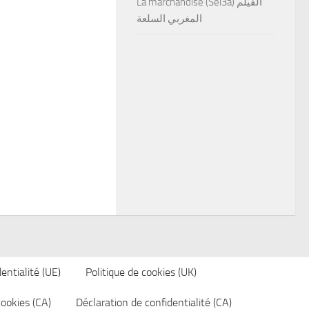
La marchandise (Sel3a) الفيلم
المغربي السلعة
entialité (UE)
Politique de cookies (UK)
cookies (CA)
Déclaration de confidentialité (CA)