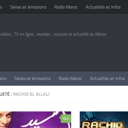
s
Séries et émissions
Radio Maroc
Actualités et Infos
vidéos , TV en ligne , recettes , astuces et actualité du Maroc
ains
Séries et émissions
Radio Maroc
Actualités et Infos
UETÉ :
RACHID EL ALLALI
0