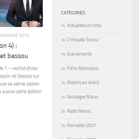
CATÉGORIES
Actualités et Infos
OVEMBRE 2016
Chhiwate Sorour
n 4) :
Evenements
et bassou
de 1 – rachid show
Films Marocains
oulin et bassou sur
Matchs en direct
ure sa 4ème saison
 suivre cette édition
Nostalgie Maroc
Radio Maroc
Ramadan 2021