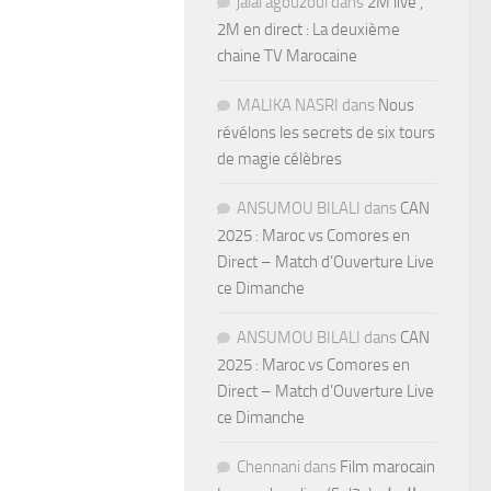
jalal agouzoul
dans
2M live ,
2M en direct : La deuxième
chaine TV Marocaine
MALIKA NASRI
dans
Nous
révélons les secrets de six tours
de magie célèbres
ANSUMOU BILALI
dans
CAN
2025 : Maroc vs Comores en
Direct – Match d’Ouverture Live
ce Dimanche
ANSUMOU BILALI
dans
CAN
2025 : Maroc vs Comores en
Direct – Match d’Ouverture Live
ce Dimanche
Chennani
dans
Film marocain