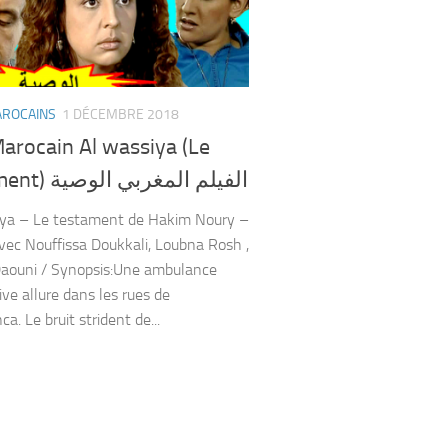
AROCAINS
1 DÉCEMBRE 2018
arocain Al wassiya (Le
testament) الفيلم المغربي الوصية
iya – Le testament de Hakim Noury –
ec Nouffissa Doukkali, Loubna Rosh ,
aouni / Synopsis:Une ambulance
ive allure dans les rues de
a. Le bruit strident de...