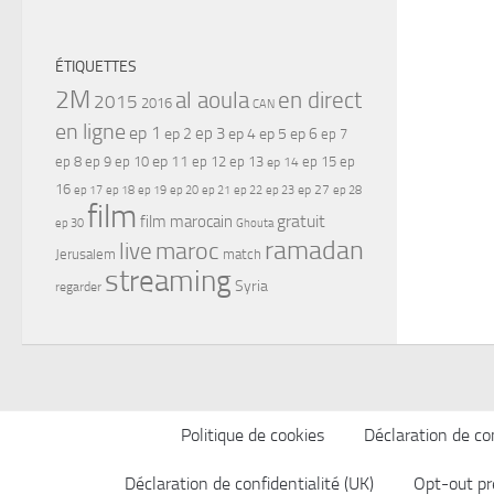
ÉTIQUETTES
2M
al aoula
en direct
2015
2016
CAN
en ligne
ep 1
ep 3
ep 2
ep 4
ep 5
ep 6
ep 7
ep 11
ep 8
ep 9
ep 10
ep 12
ep 13
ep 15
ep
ep 14
16
ep 17
ep 21
ep 27
ep 18
ep 19
ep 20
ep 22
ep 23
ep 28
film
gratuit
film marocain
ep 30
Ghouta
ramadan
maroc
live
Jerusalem
match
streaming
Syria
regarder
Politique de cookies
Déclaration de con
Déclaration de confidentialité (UK)
Opt-out pr