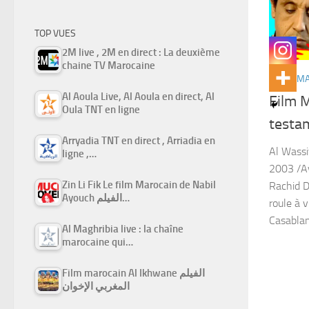
TOP VUES
2M live , 2M en direct : La deuxième
chaine TV Marocaine
FILMS M
Al Aoula Live, Al Aoula en direct, Al
Film M
Oula TNT en ligne
Arryadia TNT en direct , Arriadia en
Al Wass
ligne ,…
2003 /Av
Zin Li Fik Le film Marocain de Nabil
Rachid D
Ayouch الفيلم…
roule à v
Casablanc
Al Maghribia live : la chaîne
marocaine qui…
Film marocain Al Ikhwane الفيلم
المغربي الإخوان