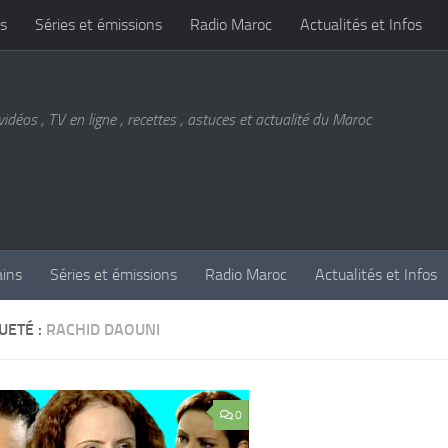
s
Séries et émissions
Radio Maroc
Actualités et Infos
vidéos , TV en ligne , recettes , astuces et actualité du Maroc
ains
Séries et émissions
Radio Maroc
Actualités et Infos
UETÉ :
RACHID DAOUNI
0