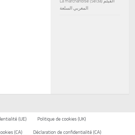
La marchandise (Sel3a) الفيلم
المغربي السلعة
entialité (UE)
Politique de cookies (UK)
cookies (CA)
Déclaration de confidentialité (CA)