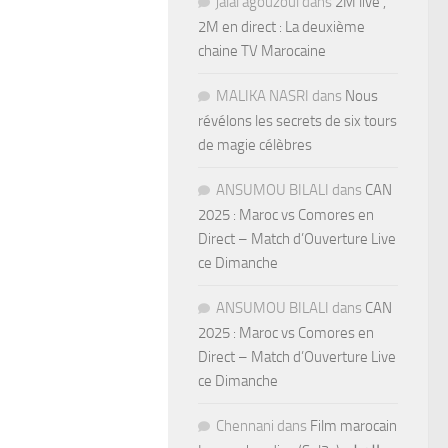
jalal agouzoul
dans
2M live ,
2M en direct : La deuxième
chaine TV Marocaine
MALIKA NASRI
dans
Nous
révélons les secrets de six tours
de magie célèbres
ANSUMOU BILALI
dans
CAN
2025 : Maroc vs Comores en
Direct – Match d’Ouverture Live
ce Dimanche
ANSUMOU BILALI
dans
CAN
2025 : Maroc vs Comores en
Direct – Match d’Ouverture Live
ce Dimanche
Chennani
dans
Film marocain