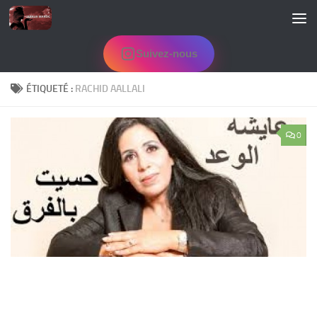
Skip to content
Suivez-nous
ÉTIQUETÉ :
RACHID AALLALI
0