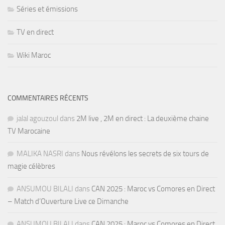
Séries et émissions
TV en direct
Wiki Maroc
COMMENTAIRES RÉCENTS
jalal agouzoul
dans
2M live , 2M en direct : La deuxième chaine
TV Marocaine
MALIKA NASRI
dans
Nous révélons les secrets de six tours de
magie célèbres
ANSUMOU BILALI
dans
CAN 2025 : Maroc vs Comores en Direct
– Match d’Ouverture Live ce Dimanche
ANSUMOU BILALI
dans
CAN 2025 : Maroc vs Comores en Direct