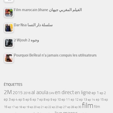
Film marocain Jihane الفيلم المغربي جيهان
Dar Nsa سلسلة دار النسا
2 Wjouh 2 وجوه
Pourquoi BeReal n’a jamais conquis les utilisateurs
ÉTIQUETTES
2M
al aoula
en direct
en ligne
2015
ep 1
ep 2
2016
CAN
ep 3
ep 4
ep 5
ep 6
ep 7
ep 11
ep 8
ep 9
ep 10
ep 12
ep 13
ep 15
ep
ep 14
film
film
16
ep 17
ep 21
ep 27
ep 18
ep 19
ep 20
ep 22
ep 23
ep 28
ep 30