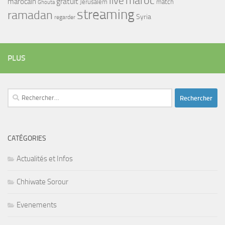
maroc
live
gratuit
marocain
Jerusalem
match
Ghouta
streaming
ramadan
Syria
regarder
PLUS
Rechercher :
CATÉGORIES
Actualités et Infos
Chhiwate Sorour
Evenements