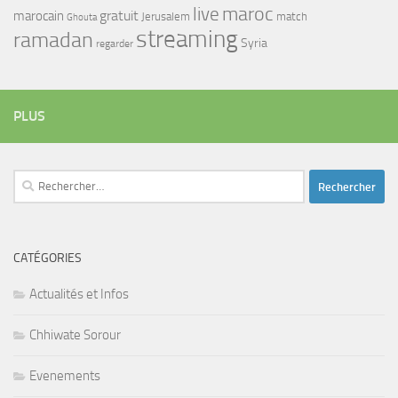
maroc
live
gratuit
marocain
Jerusalem
match
Ghouta
streaming
ramadan
Syria
regarder
PLUS
Rechercher :
CATÉGORIES
Actualités et Infos
Chhiwate Sorour
Evenements