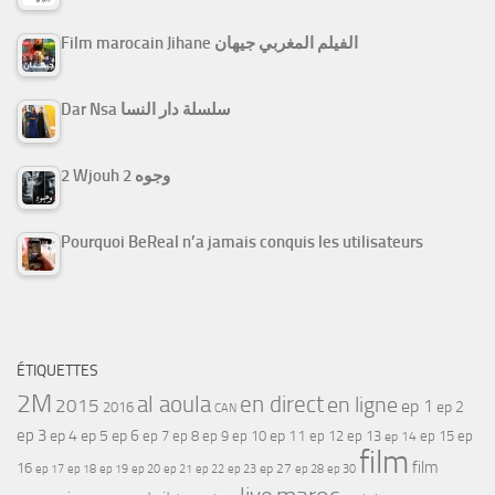
Film marocain Jihane الفيلم المغربي جيهان
Dar Nsa سلسلة دار النسا
2 Wjouh 2 وجوه
Pourquoi BeReal n’a jamais conquis les utilisateurs
ÉTIQUETTES
2M
al aoula
en direct
en ligne
2015
ep 1
ep 2
2016
CAN
ep 3
ep 4
ep 5
ep 6
ep 7
ep 11
ep 8
ep 9
ep 10
ep 12
ep 13
ep 15
ep
ep 14
film
film
16
ep 17
ep 21
ep 27
ep 18
ep 19
ep 20
ep 22
ep 23
ep 28
ep 30