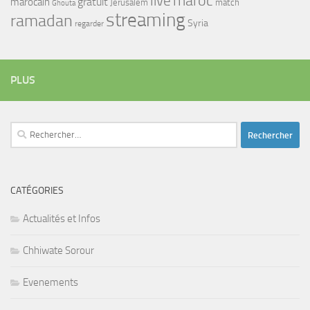
maroc
live
gratuit
marocain
Jerusalem
match
Ghouta
streaming
ramadan
Syria
regarder
PLUS
Rechercher :
CATÉGORIES
Actualités et Infos
Chhiwate Sorour
Evenements