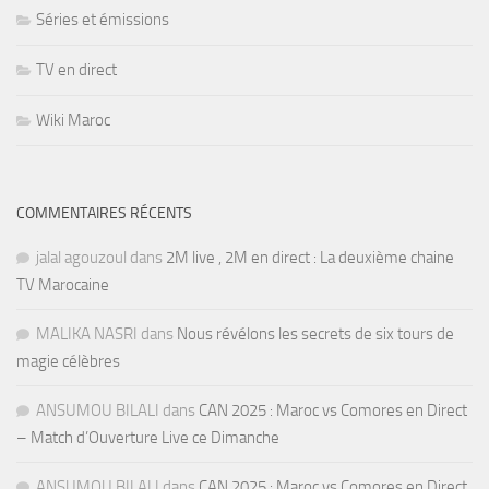
Séries et émissions
TV en direct
Wiki Maroc
COMMENTAIRES RÉCENTS
jalal agouzoul
dans
2M live , 2M en direct : La deuxième chaine
TV Marocaine
MALIKA NASRI
dans
Nous révélons les secrets de six tours de
magie célèbres
ANSUMOU BILALI
dans
CAN 2025 : Maroc vs Comores en Direct
– Match d’Ouverture Live ce Dimanche
ANSUMOU BILALI
dans
CAN 2025 : Maroc vs Comores en Direct