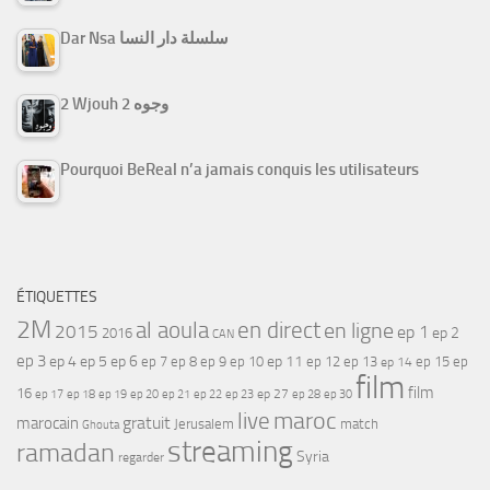
Dar Nsa سلسلة دار النسا
2 Wjouh 2 وجوه
Pourquoi BeReal n’a jamais conquis les utilisateurs
ÉTIQUETTES
2M
al aoula
en direct
en ligne
2015
ep 1
ep 2
2016
CAN
ep 3
ep 4
ep 5
ep 6
ep 7
ep 11
ep 8
ep 9
ep 10
ep 12
ep 13
ep 15
ep
ep 14
film
film
16
ep 17
ep 21
ep 27
ep 18
ep 19
ep 20
ep 22
ep 23
ep 28
ep 30
maroc
live
gratuit
marocain
Jerusalem
match
Ghouta
streaming
ramadan
Syria
regarder