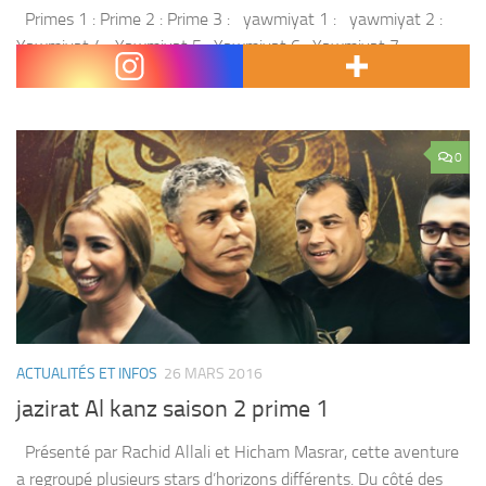
Primes 1 : Prime 2 : Prime 3 : yawmiyat 1 : yawmiyat 2 :
Yawmiyat 4 : Yawmiyat 5 : Yawmiyat 6 : Yawmiyat 7 :
Rendez vous sur 2M pour...
0
ACTUALITÉS ET INFOS
26 MARS 2016
jazirat Al kanz saison 2 prime 1
Présenté par Rachid Allali et Hicham Masrar, cette aventure
a regroupé plusieurs stars d’horizons différents. Du côté des