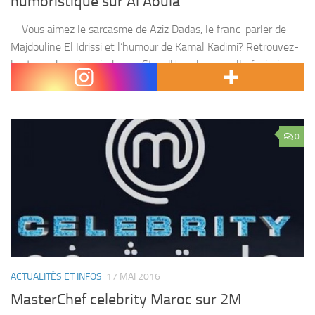
humoristique sur Al Aoula
Vous aimez le sarcasme de Aziz Dadas, le franc-parler de
Majdouline El Idrissi et l’humour de Kamal Kadimi? Retrouvez-
les tous, demain soir dans « StandUp », la nouvelle émission
de la chaîne Al Aoula...
0
ACTUALITÉS ET INFOS
17 MAI 2016
MasterChef celebrity Maroc sur 2M