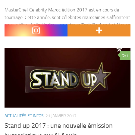
MasterChef Celebrity Maroc édition 2017 est en cours de
tournage. Cette année, sept célébrités marocaines s’affrontent
pour le titre : Leila Hadioui, les acteurs Tarik Boukhari et Mouna
Fettou, les chanteurs Douzi et Said...
1
ACTUALITÉS ET INFOS
21 JANVIER 2017
Stand up 2017 : une nouvelle émission