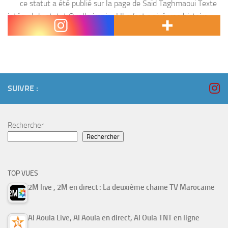
ce statut a été publié sur la page de Saïd Taghmaoui Texte
intégral du statut Quelle ironie ..! Il m’est arrivé une histoire
incroyable je sortais avec cette jeune demoiselle quand j’ai...
SUIVRE :
Rechercher
Rechercher
TOP VUES
2M live , 2M en direct : La deuxième chaine TV Marocaine
Al Aoula Live, Al Aoula en direct, Al Oula TNT en ligne