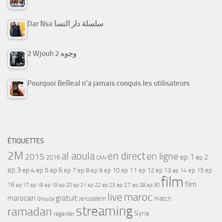
Dar Nsa سلسلة دار النسا
2 Wjouh 2 وجوه
Pourquoi BeReal n’a jamais conquis les utilisateurs
ÉTIQUETTES
2M
al aoula
en direct
en ligne
2015
ep 1
ep 2
2016
CAN
ep 3
ep 4
ep 5
ep 6
ep 7
ep 11
ep 8
ep 9
ep 10
ep 12
ep 13
ep 15
ep
ep 14
film
film
16
ep 17
ep 21
ep 27
ep 18
ep 19
ep 20
ep 22
ep 23
ep 28
ep 30
maroc
live
gratuit
marocain
Jerusalem
match
Ghouta
streaming
ramadan
Syria
regarder