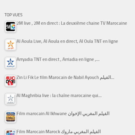
TOP VUES
2M live , 2M en direct : La deuxième chaine TV Marocaine
Al Aoula Live, Al Aoula en direct, Al Oula TNT en ligne
Arryadia TNT en direct , Arriadia en ligne ,…
Zin Li Fik Le film Marocain de Nabil Ayouch الفيلم…
Al Maghribia live : la chaîne marocaine qui…
Film marocain Al Ikhwane الفيلم المغربي الإخوان
Film Marocain Marock الفيلم المغربي ماروك