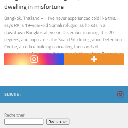
dwelling in misfortune
Bangkok, Thailand – « I’ve never experienced cold like this, »
says RK, a 19-year-old Somali refugee, as he sits in a
downtown Bangkok alley one December morning. It is 20
degrees, and opposite is the Suan Phlu Immigration Detention
Center, an office building concealing thousands of
undocumented migrants. It is a stone’s throw from Bangkok’s
gregarious…
SUIVRE :
Rechercher
Rechercher