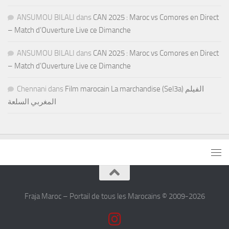
ANSUMOU BILALI
dans
CAN 2025 : Maroc vs Comores en Direct
– Match d’Ouverture Live ce Dimanche
ANSUMOU BILALI
dans
CAN 2025 : Maroc vs Comores en Direct
– Match d’Ouverture Live ce Dimanche
Chennani
dans
Film marocain La marchandise (Sel3a) الفيلم
المغربي السلعة
Fraja Maroc – Portail de tous les Marocains © 2009-2026