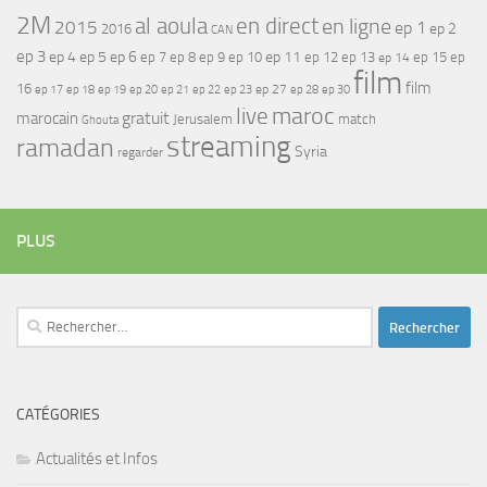
2M
al aoula
en direct
en ligne
2015
ep 1
ep 2
2016
CAN
ep 3
ep 4
ep 5
ep 6
ep 7
ep 11
ep 8
ep 9
ep 10
ep 12
ep 13
ep 15
ep
ep 14
film
film
16
ep 17
ep 21
ep 27
ep 18
ep 19
ep 20
ep 22
ep 23
ep 28
ep 30
maroc
live
gratuit
marocain
Jerusalem
match
Ghouta
streaming
ramadan
Syria
regarder
PLUS
Rechercher :
CATÉGORIES
Actualités et Infos