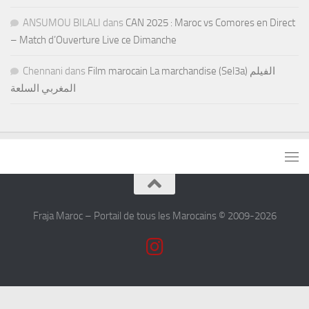
ANSUMOU BILALI
dans
CAN 2025 : Maroc vs Comores en Direct
– Match d’Ouverture Live ce Dimanche
Chennani
dans
Film marocain La marchandise (Sel3a) الفيلم
المغربي السلعة
Fraja Maroc – Portail de tous les Marocains © 2009-2026