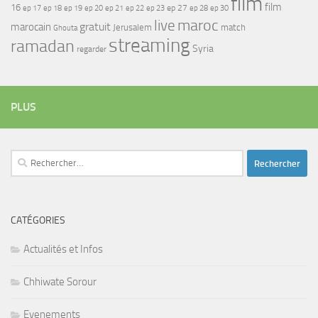
film
film
16
ep 17
ep 21
ep 27
ep 18
ep 19
ep 20
ep 22
ep 23
ep 28
ep 30
maroc
live
gratuit
marocain
Jerusalem
match
Ghouta
streaming
ramadan
Syria
regarder
PLUS
Rechercher :
CATÉGORIES
Actualités et Infos
Chhiwate Sorour
Evenements