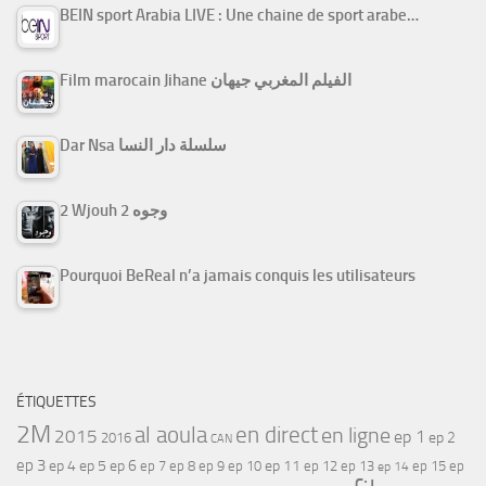
BEIN sport Arabia LIVE : Une chaine de sport arabe…
Film marocain Jihane الفيلم المغربي جيهان
Dar Nsa سلسلة دار النسا
2 Wjouh 2 وجوه
Pourquoi BeReal n’a jamais conquis les utilisateurs
ÉTIQUETTES
2M
al aoula
en direct
en ligne
2015
ep 1
ep 2
2016
CAN
ep 3
ep 4
ep 5
ep 6
ep 7
ep 11
ep 8
ep 9
ep 10
ep 12
ep 13
ep 15
ep
ep 14