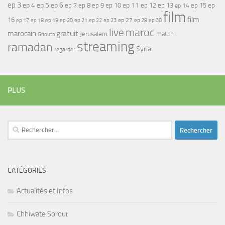
ep 3
ep 4
ep 5
ep 6
ep 7
ep 11
ep 8
ep 9
ep 10
ep 12
ep 13
ep 15
ep
ep 14
film
film
16
ep 17
ep 21
ep 27
ep 18
ep 19
ep 20
ep 22
ep 23
ep 28
ep 30
maroc
live
gratuit
marocain
Jerusalem
match
Ghouta
streaming
ramadan
Syria
regarder
PLUS
Rechercher :
CATÉGORIES
Actualités et Infos
Chhiwate Sorour