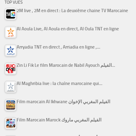
TOP VUES
2M live , 2M en direct : La deuxième chaine TV Marocaine
Al Aoula Live, Al Aoula en direct, Al Oula TNT en ligne
Arryadia TNT en direct , Arriadia en ligne ,…
Zin Li Fik Le film Marocain de Nabil Ayouch الفيلم…
Al Maghribia live : la chaîne marocaine qui…
Film marocain Al Ikhwane الفيلم المغربي الإخوان
Film Marocain Marock الفيلم المغربي ماروك