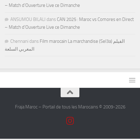
– Match d’Ouverture Live ce Dimanche
ANSUMOU BILALI
dans
CAN 2025 : Maroc vs Comores en Direct
– Match d’Ouverture Live ce Dimanche
Chennani
dans
Film marocain La marchandise (Sel3a) الفيلم
المغربي السلعة
Fraja Maroc – Portail de tous les Marocains © 2009-2026