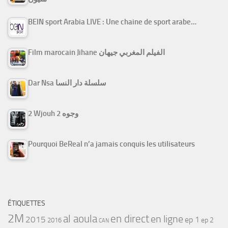
BEIN sport Arabia LIVE : Une chaine de sport arabe…
Film marocain Jihane الفيلم المغربي جيهان
Dar Nsa سلسلة دار النسا
2 Wjouh 2 وجوه
Pourquoi BeReal n’a jamais conquis les utilisateurs
ÉTIQUETTES
2M
al aoula
en direct
en ligne
2015
ep 1
ep 2
2016
CAN