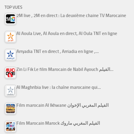
TOP VUES
2M live , 2M en direct : La deuxième chaine TV Marocaine
Al Aoula Live, Al Aoula en direct, Al Oula TNT en ligne
Arryadia TNT en direct , Arriadia en ligne ,…
Zin Li Fik Le film Marocain de Nabil Ayouch الفيلم…
Al Maghribia live : la chaîne marocaine qui…
Film marocain Al Ikhwane الفيلم المغربي الإخوان
Film Marocain Marock الفيلم المغربي ماروك