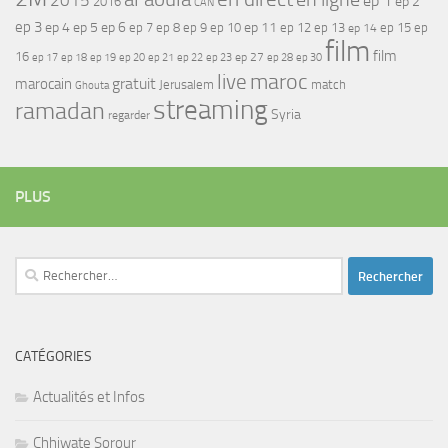
2015
ep 1
ep 2
2016
CAN
ep 3
ep 4
ep 5
ep 6
ep 7
ep 11
ep 8
ep 9
ep 10
ep 12
ep 13
ep 15
ep
ep 14
film
film
16
ep 17
ep 21
ep 27
ep 18
ep 19
ep 20
ep 22
ep 23
ep 28
ep 30
maroc
live
gratuit
marocain
Jerusalem
match
Ghouta
streaming
ramadan
Syria
regarder
PLUS
Rechercher :
CATÉGORIES
Actualités et Infos
Chhiwate Sorour