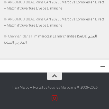
ANSUMOU BILALI
dans
CAN 2025 : Maroc vs Comores en Direct
– Match d’Ouverture Live ce Dimanche
ANSUMOU BILALI
dans
CAN 2025 : Maroc vs Comores en Direct
– Match d’Ouverture Live ce Dimanche
Chennani
dans
Film marocain La marchandise (Sel3a) الفيلم
المغربي السلعة
Fraja Maroc – Portail de tous les Marocains © 2009-2026