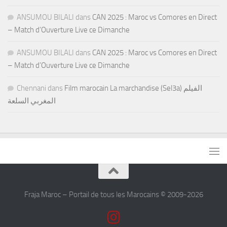
ANSUMOU BILALI
dans
CAN 2025 : Maroc vs Comores en Direct
– Match d’Ouverture Live ce Dimanche
ANSUMOU BILALI
dans
CAN 2025 : Maroc vs Comores en Direct
– Match d’Ouverture Live ce Dimanche
Chennani
dans
Film marocain La marchandise (Sel3a) الفيلم
المغربي السلعة
Fraja Maroc – Portail de tous les Marocains © 2009-2026