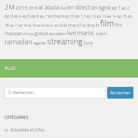
2M
al aoula
en direct
en ligne
2015
ep 1
ep 2
2016
CAN
ep 3
ep 4
ep 5
ep 6
ep 7
ep 11
ep 8
ep 9
ep 10
ep 12
ep 13
ep 15
ep
ep 14
film
film
16
ep 17
ep 21
ep 27
ep 18
ep 19
ep 20
ep 22
ep 23
ep 28
ep 30
maroc
live
gratuit
marocain
Jerusalem
match
Ghouta
streaming
ramadan
Syria
regarder
PLUS
Rechercher :
CATÉGORIES
Actualités et Infos