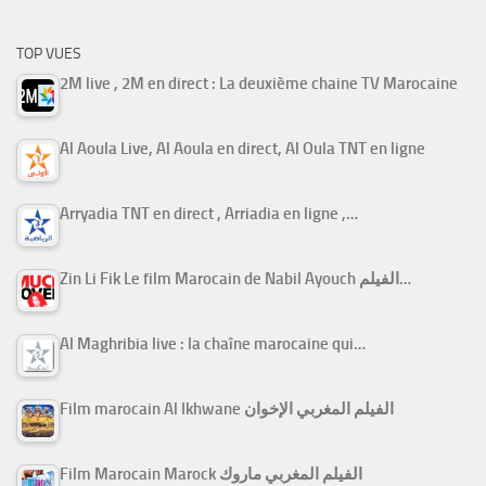
TOP VUES
2M live , 2M en direct : La deuxième chaine TV Marocaine
Al Aoula Live, Al Aoula en direct, Al Oula TNT en ligne
Arryadia TNT en direct , Arriadia en ligne ,…
Zin Li Fik Le film Marocain de Nabil Ayouch الفيلم…
Al Maghribia live : la chaîne marocaine qui…
Film marocain Al Ikhwane الفيلم المغربي الإخوان
Film Marocain Marock الفيلم المغربي ماروك