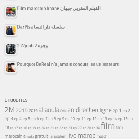
Film marocain Jihane الفيلم المغربي جيهان
Dar Nsa سلسلة دار النسا
2 Wjouh 2 وجوه
Pourquoi BeReal n’a jamais conquis les utilisateurs
ÉTIQUETTES
2M
al aoula
en direct
en ligne
2015
ep 1
ep 2
2016
CAN
ep 3
ep 4
ep 5
ep 6
ep 7
ep 11
ep 8
ep 9
ep 10
ep 12
ep 13
ep 15
ep
ep 14
film
film
16
ep 17
ep 21
ep 27
ep 18
ep 19
ep 20
ep 22
ep 23
ep 28
ep 30
maroc
live
gratuit
marocain
Jerusalem
match
Ghouta