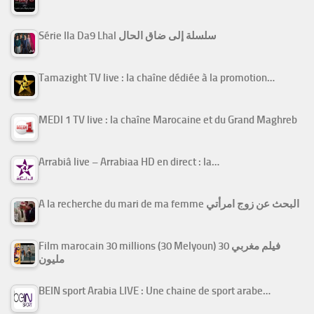
Série Ila Da9 Lhal سلسلة إلى ضاق الحال
Tamazight TV live : la chaîne dédiée à la promotion…
MEDI 1 TV live : la chaîne Marocaine et du Grand Maghreb
Arrabiâ live – Arrabiaa HD en direct : la…
A la recherche du mari de ma femme البحث عن زوج امرأتي
Film marocain 30 millions (30 Melyoun) فيلم مغربي 30
مليون
BEIN sport Arabia LIVE : Une chaine de sport arabe…