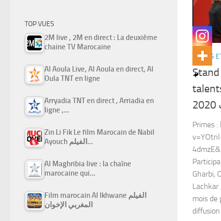
TOP VUES
2M live , 2M en direct : La deuxième
chaine TV Marocaine
SÉRIES E
Al Aoula Live, Al Aoula en direct, Al
Stand
Oula TNT en ligne
talen
Arryadia TNT en direct , Arriadia en
2
ligne ,…
Primes 
Zin Li Fik Le film Marocain de Nabil
v=YOtnl
Ayouch الفيلم…
4dmzE&
Participa
Al Maghribia live : la chaîne
marocaine qui…
Gharbi, 
Lachkar 
Film marocain Al Ikhwane الفيلم
mois de p
المغربي الإخوان
diffusion