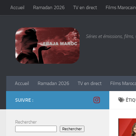
Accueil
Ramadan 2026
TV en direct
Films Marocain
Skip to content
Séries et émissions, films, 
Accueil
Ramadan 2026
TV en direct
Films Maroc
SUIVRE :
ÉTIQ
Rechercher
Rechercher