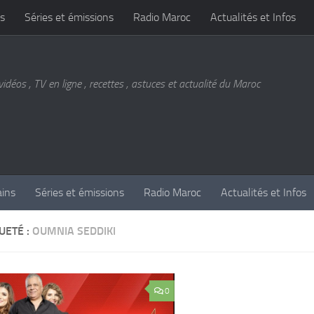
s
Séries et émissions
Radio Maroc
Actualités et Infos
vidéos , TV en ligne , recettes , astuces et actualité du Maroc
ains
Séries et émissions
Radio Maroc
Actualités et Infos
UETÉ :
OUMNIA SEDDIKI
0