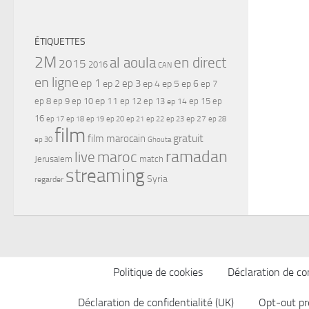
ÉTIQUETTES
2M
al aoula
en direct
2015
2016
CAN
en ligne
ep 1
ep 3
ep 2
ep 4
ep 5
ep 6
ep 7
ep 11
ep 8
ep 9
ep 10
ep 12
ep 13
ep 15
ep
ep 14
16
ep 17
ep 21
ep 27
ep 18
ep 19
ep 20
ep 22
ep 23
ep 28
film
gratuit
film marocain
ep 30
Ghouta
ramadan
maroc
live
Jerusalem
match
streaming
Syria
regarder
Politique de cookies
Déclaration de con
Déclaration de confidentialité (UK)
Opt-out pr