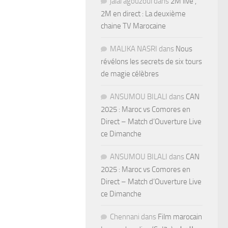
jalal agouzoul
dans
2M live ,
2M en direct : La deuxième
chaine TV Marocaine
MALIKA NASRI
dans
Nous
révélons les secrets de six tours
de magie célèbres
ANSUMOU BILALI
dans
CAN
2025 : Maroc vs Comores en
Direct – Match d’Ouverture Live
ce Dimanche
ANSUMOU BILALI
dans
CAN
2025 : Maroc vs Comores en
Direct – Match d’Ouverture Live
ce Dimanche
Chennani
dans
Film marocain