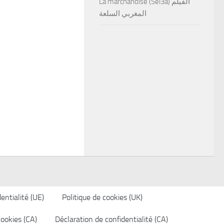
La marchandise (Sel3a) الفيلم
المغربي السلعة
entialité (UE)
Politique de cookies (UK)
cookies (CA)
Déclaration de confidentialité (CA)