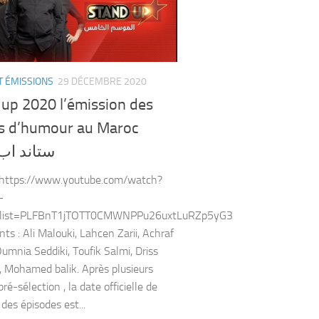
T ÉMISSIONS
29 DÉCEMBRE 2020
 up 2020 l’émission des
ts d’humour au Maroc
ستاند اب 020
: https://www.youtube.com/watch?
-
list=PLFBnT1jTOTT0CMWNPPu26uxtLuRZp5yG3
nts : Ali Malouki, Lahcen Zarii, Achraf
Oumnia Seddiki, Toufik Salmi, Driss
, Mohamed balik. Après plusieurs
ré-sélection , la date officielle de
 des épisodes est...