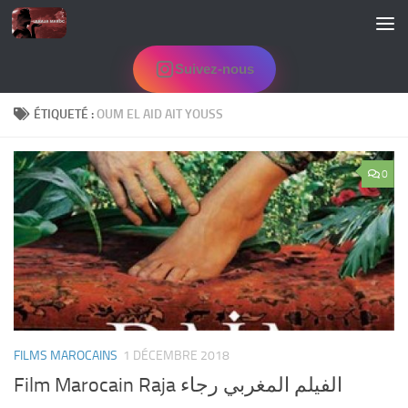
Skip to content
Suivez-nous
ÉTIQUETÉ :
OUM EL AID AIT YOUSS
0
FILMS MAROCAINS
1 DÉCEMBRE 2018
Film Marocain Raja الفيلم المغربي رجاء