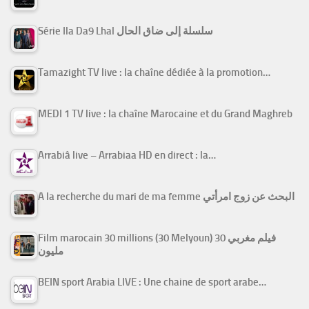
Série Ila Da9 Lhal سلسلة إلى ضاق الحال
Tamazight TV live : la chaîne dédiée à la promotion…
MEDI 1 TV live : la chaîne Marocaine et du Grand Maghreb
Arrabiâ live – Arrabiaa HD en direct : la…
A la recherche du mari de ma femme البحث عن زوج امرأتي
Film marocain 30 millions (30 Melyoun) فيلم مغربي 30
مليون
BEIN sport Arabia LIVE : Une chaine de sport arabe…