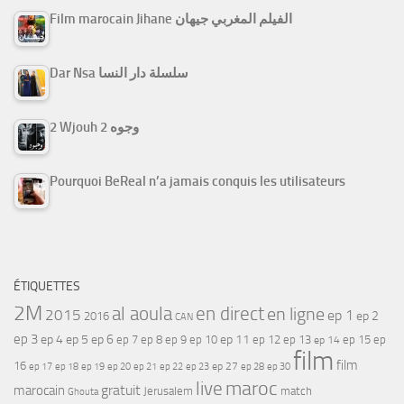
Film marocain Jihane الفيلم المغربي جيهان
Dar Nsa سلسلة دار النسا
2 Wjouh 2 وجوه
Pourquoi BeReal n’a jamais conquis les utilisateurs
ÉTIQUETTES
2M
al aoula
en direct
en ligne
2015
ep 1
ep 2
2016
CAN
ep 3
ep 4
ep 5
ep 6
ep 7
ep 11
ep 8
ep 9
ep 10
ep 12
ep 13
ep 15
ep
ep 14
film
film
16
ep 17
ep 21
ep 27
ep 18
ep 19
ep 20
ep 22
ep 23
ep 28
ep 30
maroc
live
gratuit
marocain
Jerusalem
match
Ghouta