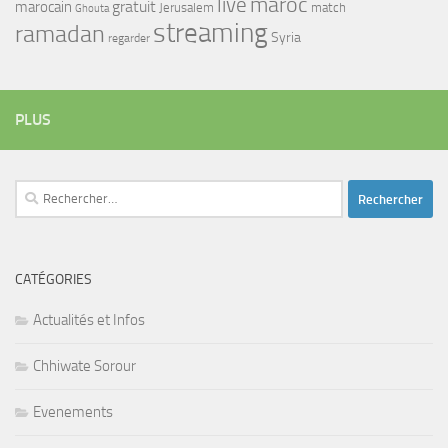
maroc
live
gratuit
marocain
Jerusalem
match
Ghouta
streaming
ramadan
Syria
regarder
PLUS
Rechercher :
CATÉGORIES
Actualités et Infos
Chhiwate Sorour
Evenements