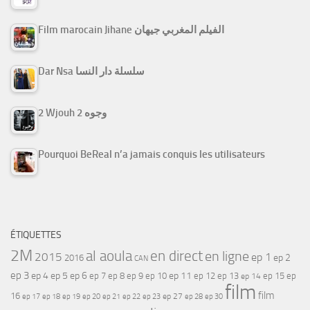
Film marocain Jihane الفيلم المغربي جيهان
Dar Nsa سلسلة دار النسا
2 Wjouh 2 وجوه
Pourquoi BeReal n’a jamais conquis les utilisateurs
ÉTIQUETTES
2M
al aoula
en direct
en ligne
2015
ep 1
ep 2
2016
CAN
ep 3
ep 4
ep 5
ep 6
ep 7
ep 11
ep 8
ep 9
ep 10
ep 12
ep 13
ep 15
ep
ep 14
film
film
16
ep 17
ep 21
ep 27
ep 18
ep 19
ep 20
ep 22
ep 23
ep 28
ep 30