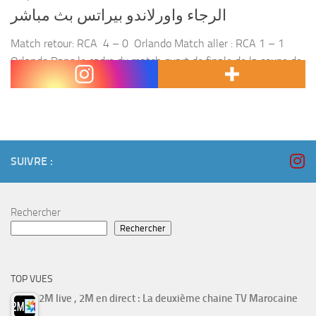
الرجاء واورلاندو بيراتس بث مباشر
Match retour: RCA 4 – 0 Orlando Match aller : RCA 1 – 1
Orlando Dans le cadre du match quart de finale de la coupe de
la CAF, le Raja Casablancais affronte le...
SUIVRE :
Rechercher
Rechercher
TOP VUES
2M live , 2M en direct : La deuxième chaine TV Marocaine