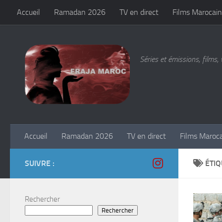
Accueil
Ramadan 2026
TV en direct
Films Marocain
Skip to content
Séries et émissions, films, 
Accueil
Ramadan 2026
TV en direct
Films Maroc
SUIVRE :
ÉTIQ
Rechercher
Rechercher