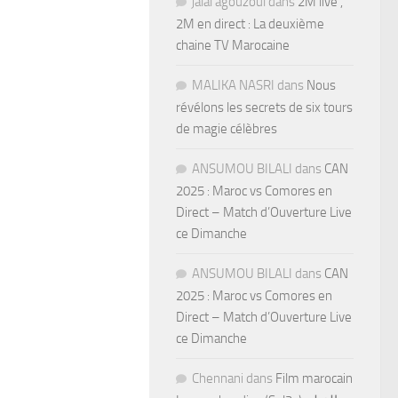
jalal agouzoul
dans
2M live ,
2M en direct : La deuxième
chaine TV Marocaine
MALIKA NASRI
dans
Nous
révélons les secrets de six tours
de magie célèbres
ANSUMOU BILALI
dans
CAN
2025 : Maroc vs Comores en
Direct – Match d’Ouverture Live
ce Dimanche
ANSUMOU BILALI
dans
CAN
2025 : Maroc vs Comores en
Direct – Match d’Ouverture Live
ce Dimanche
Chennani
dans
Film marocain