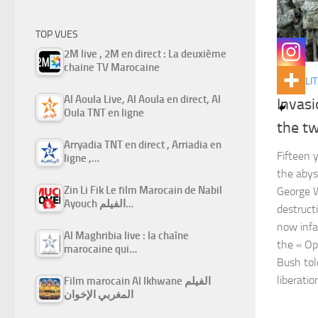
TOP VUES
2M live , 2M en direct : La deuxième
chaine TV Marocaine
ACTUALIT
Al Aoula Live, Al Aoula en direct, Al
Invasi
Oula TNT en ligne
the tw
Arryadia TNT en direct , Arriadia en
Fifteen 
ligne ,…
the abys
Zin Li Fik Le film Marocain de Nabil
George 
Ayouch الفيلم…
destruct
now infa
Al Maghribia live : la chaîne
the « Op
marocaine qui…
Bush told
liberatio
Film marocain Al Ikhwane الفيلم
المغربي الإخوان