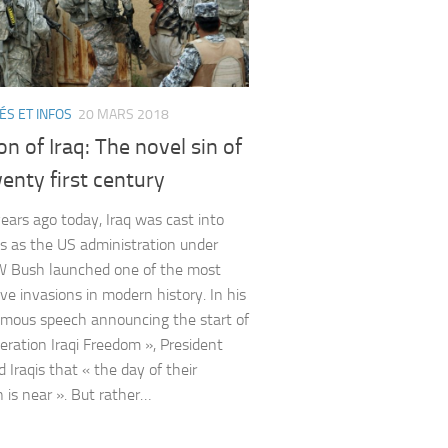
ÉS ET INFOS
20 MARS 2018
on of Iraq: The novel sin of
enty first century
years ago today, Iraq was cast into
s as the US administration under
W Bush launched one of the most
ive invasions in modern history. In his
mous speech announcing the start of
eration Iraqi Freedom », President
 Iraqis that « the day of their
n is near ». But rather…