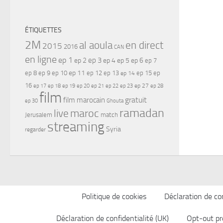
ÉTIQUETTES
2M
al aoula
en direct
2015
2016
CAN
en ligne
ep 1
ep 3
ep 2
ep 4
ep 5
ep 6
ep 7
ep 11
ep 8
ep 9
ep 10
ep 12
ep 13
ep 15
ep
ep 14
16
ep 17
ep 21
ep 27
ep 18
ep 19
ep 20
ep 22
ep 23
ep 28
film
gratuit
film marocain
ep 30
Ghouta
ramadan
maroc
live
Jerusalem
match
streaming
Syria
regarder
Politique de cookies
Déclaration de con
Déclaration de confidentialité (UK)
Opt-out pr