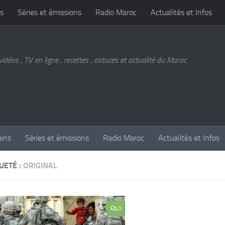
s
Séries et émissions
Radio Maroc
Actualités et Infos
vidéos , TV en ligne , recettes , astuces et actualité du Maroc
ains
Séries et émissions
Radio Maroc
Actualités et Infos
UETÉ :
ORIGINAL
0