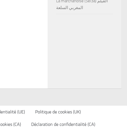
La marchandise (Sel3a) الفيلم
المغربي السلعة
entialité (UE)
Politique de cookies (UK)
cookies (CA)
Déclaration de confidentialité (CA)