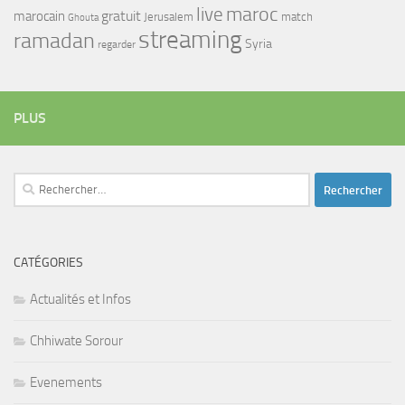
maroc
live
gratuit
marocain
Jerusalem
match
Ghouta
streaming
ramadan
Syria
regarder
PLUS
Rechercher :
CATÉGORIES
Actualités et Infos
Chhiwate Sorour
Evenements