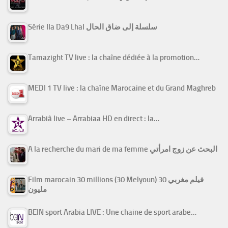
Série Ila Da9 Lhal سلسلة إلى ضاق الحال
Tamazight TV live : la chaîne dédiée à la promotion…
MEDI 1 TV live : la chaîne Marocaine et du Grand Maghreb
Arrabiâ live – Arrabiaa HD en direct : la…
A la recherche du mari de ma femme البحث عن زوج امرأتي
Film marocain 30 millions (30 Melyoun) فيلم مغربي 30
مليون
BEIN sport Arabia LIVE : Une chaine de sport arabe…