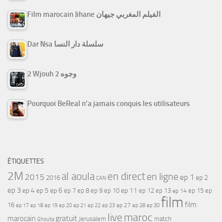
Film marocain Jihane الفيلم المغربي جيهان
Dar Nsa سلسلة دار النسا
2 Wjouh 2 وجوه
Pourquoi BeReal n’a jamais conquis les utilisateurs
ÉTIQUETTES
2M
al aoula
en direct
en ligne
2015
ep 1
ep 2
2016
CAN
ep 3
ep 4
ep 5
ep 6
ep 7
ep 11
ep 8
ep 9
ep 10
ep 12
ep 13
ep 15
ep
ep 14
film
film
16
ep 17
ep 21
ep 27
ep 18
ep 19
ep 20
ep 22
ep 23
ep 28
ep 30
maroc
live
gratuit
marocain
Jerusalem
match
Ghouta