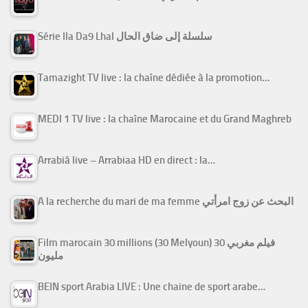
Série Ila Da9 Lhal سلسلة إلى ضاق الحال
Tamazight TV live : la chaîne dédiée à la promotion…
MEDI 1 TV live : la chaîne Marocaine et du Grand Maghreb
Arrabiâ live – Arrabiaa HD en direct : la…
A la recherche du mari de ma femme البحث عن زوج امرأتي
Film marocain 30 millions (30 Melyoun) فيلم مغربي 30
مليون
BEIN sport Arabia LIVE : Une chaine de sport arabe…