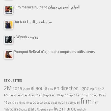
Film marocain Jihane الفيلم المغربي جيهان
Dar Nsa سلسلة دار النسا
2 Wjouh 2 وجوه
Pourquoi BeReal n’a jamais conquis les utilisateurs
ÉTIQUETTES
2M
al aoula
en direct
en ligne
2015
ep 1
ep 2
2016
CAN
ep 3
ep 4
ep 5
ep 6
ep 7
ep 11
ep 8
ep 9
ep 10
ep 12
ep 13
ep 15
ep
ep 14
film
film
16
ep 17
ep 21
ep 27
ep 18
ep 19
ep 20
ep 22
ep 23
ep 28
ep 30
maroc
live
gratuit
marocain
Jerusalem
match
Ghouta