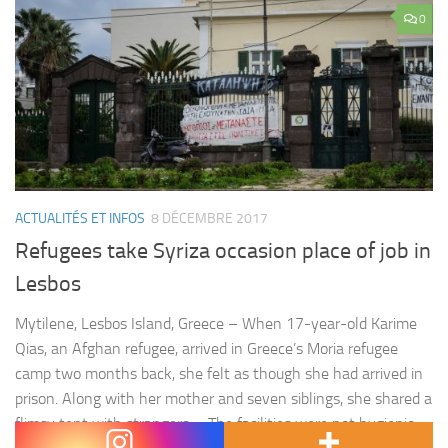
0
ACTUALITÉS ET INFOS
8 DÉCEMBRE 2017
Refugees take Syriza occasion place of job in
Lesbos
Mytilene, Lesbos Island, Greece – When 17-year-old Karime
Qias, an Afghan refugee, arrived in Greece’s Moria refugee
camp two months back, she felt as though she had arrived in
prison. Along with her mother and seven siblings, she shared a
flimsy tent with strangers. « The facilities were not hygienic,