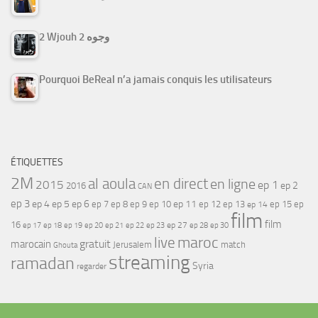
2 Wjouh 2 وجوه
Pourquoi BeReal n’a jamais conquis les utilisateurs
ÉTIQUETTES
2M
al aoula
en direct
en ligne
2015
ep 1
ep 2
2016
CAN
ep 3
ep 4
ep 5
ep 6
ep 7
ep 11
ep 8
ep 9
ep 10
ep 12
ep 13
ep 15
ep
ep 14
film
film
16
ep 17
ep 21
ep 27
ep 18
ep 19
ep 20
ep 22
ep 23
ep 28
ep 30
maroc
live
gratuit
marocain
Jerusalem
match
Ghouta
streaming
ramadan
Syria
regarder