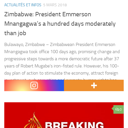
ACTUALITÉS ET INFOS
5 MARS 2018
Zimbabwe: President Emmerson
Mnangagwa’s a hundred days moderately
than job
Bulawayo, Zimbabwe – Zimbabwean President Emmerson
Mnangagwa took office 100 days ago, promising change and
progressive steps towards a more democratic future after 37
years of Robert Mugabe’s iron-fisted rule. However, his 100-
day plan of action to stimulate the economy, attract foreign
investment, curb corruption and promote human rights has
received mixed reviews in the…
0