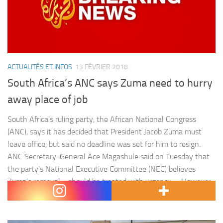
ACTUALITÉS ET INFOS
13 FÉVRIER 2018
South Africa’s ANC says Zuma need to hurry
away place of job
South Africa’s ruling party, the African National Congress
(ANC), says it has decided that President Jacob Zuma must
leave office, but said no deadline was set for him to resign.
ANC Secretary-General Ace Magashule said on Tuesday that
the party’s National Executive Committee (NEC) believes
Zuma’s removal « should be treated with urgency ». However,
he said…