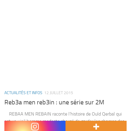
ACTUALITÉS ET INFOS
12 JUILLET 2015
Reb3a men reb3in : une série sur 2M
REBAA MEN REBAIN raconte l’histoire de Ould Qerbal qui
est un vieil homme modeste chargé de garder les champs des
villageois. Veuf, il vit seul avec sa fille unique Oum Hani qui...