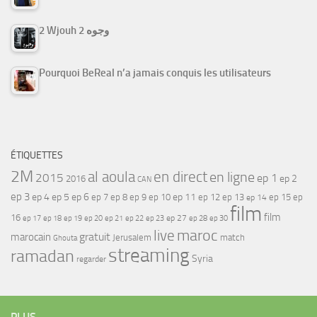
2 Wjouh 2 وجوه
Pourquoi BeReal n’a jamais conquis les utilisateurs
ÉTIQUETTES
2M
al aoula
en direct
en ligne
2015
ep 1
ep 2
2016
CAN
ep 3
ep 4
ep 5
ep 6
ep 7
ep 11
ep 8
ep 9
ep 10
ep 12
ep 13
ep 15
ep
ep 14
film
film
16
ep 17
ep 21
ep 27
ep 18
ep 19
ep 20
ep 22
ep 23
ep 28
ep 30
maroc
live
gratuit
marocain
Jerusalem
match
Ghouta
streaming
ramadan
Syria
regarder
PLUS