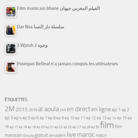
Film marocain Jihane الفيلم المغربي جيهان
Dar Nsa سلسلة دار النسا
2 Wjouh 2 وجوه
Pourquoi BeReal n’a jamais conquis les utilisateurs
ÉTIQUETTES
2M
al aoula
en direct
en ligne
2015
ep 1
ep 2
2016
CAN
ep 3
ep 4
ep 5
ep 6
ep 7
ep 11
ep 8
ep 9
ep 10
ep 12
ep 13
ep 15
ep
ep 14
film
film
16
ep 17
ep 21
ep 27
ep 18
ep 19
ep 20
ep 22
ep 23
ep 28
ep 30
maroc
live
gratuit
marocain
Jerusalem
match
Ghouta