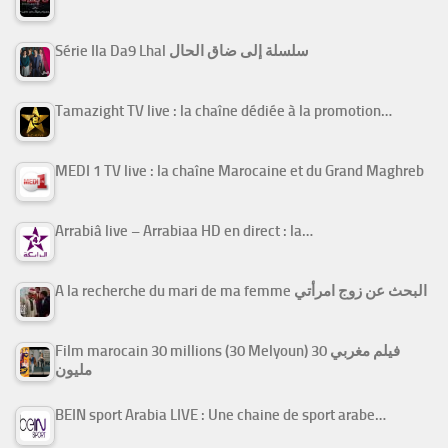
Série Ila Da9 Lhal سلسلة إلى ضاق الحال
Tamazight TV live : la chaîne dédiée à la promotion…
MEDI 1 TV live : la chaîne Marocaine et du Grand Maghreb
Arrabiâ live – Arrabiaa HD en direct : la…
A la recherche du mari de ma femme البحث عن زوج امرأتي
Film marocain 30 millions (30 Melyoun) فيلم مغربي 30
مليون
BEIN sport Arabia LIVE : Une chaine de sport arabe…