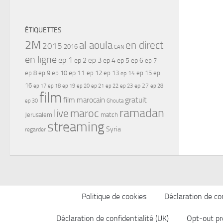
ÉTIQUETTES
2M
al aoula
en direct
2015
2016
CAN
en ligne
ep 1
ep 3
ep 2
ep 4
ep 5
ep 6
ep 7
ep 11
ep 8
ep 9
ep 10
ep 12
ep 13
ep 15
ep
ep 14
16
ep 17
ep 21
ep 27
ep 18
ep 19
ep 20
ep 22
ep 23
ep 28
film
gratuit
film marocain
ep 30
Ghouta
ramadan
maroc
live
Jerusalem
match
streaming
Syria
regarder
Politique de cookies
Déclaration de con
Déclaration de confidentialité (UK)
Opt-out pr