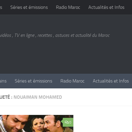
s
Séries et émissions
Radio Maroc
Actualités et Infos
vidéos , TV en ligne , recettes , astuces et actualité du Maroc
ains
Séries et émissions
Radio Maroc
Actualités et Infos
UETÉ :
NOUAIMAN MOHAMED
0