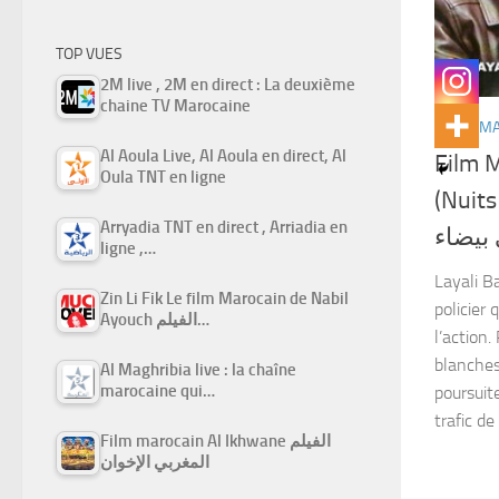
TOP VUES
2M live , 2M en direct : La deuxième
chaine TV Marocaine
FILMS M
Al Aoula Live, Al Aoula en direct, Al
Film 
Oula TNT en ligne
(Nuits bla
Arryadia TNT en direct , Arriadia en
 بيضاء
ligne ,…
Layali B
Zin Li Fik Le film Marocain de Nabil
policier
Ayouch الفيلم…
l’action
blanches
Al Maghribia live : la chaîne
marocaine qui…
poursuit
trafic de
Film marocain Al Ikhwane الفيلم
المغربي الإخوان