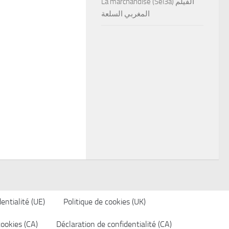
La marchandise (Sel3a) الفيلم
المغربي السلعة
entialité (UE)
Politique de cookies (UK)
cookies (CA)
Déclaration de confidentialité (CA)