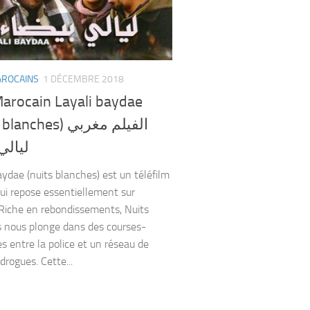
AROCAINS
1 DÉCEMBRE 2018
Marocain Layali baydae
nches) الفيلم مغربي
ليالي
aydae (nuits blanches) est un téléfilm
 qui repose essentiellement sur
. Riche en rebondissements, Nuits
 nous plonge dans des courses-
es entre la police et un réseau de
 drogues. Cette...