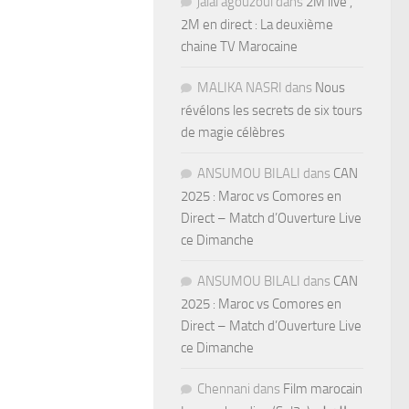
jalal agouzoul
dans
2M live ,
2M en direct : La deuxième
chaine TV Marocaine
MALIKA NASRI
dans
Nous
révélons les secrets de six tours
de magie célèbres
ANSUMOU BILALI
dans
CAN
2025 : Maroc vs Comores en
Direct – Match d’Ouverture Live
ce Dimanche
ANSUMOU BILALI
dans
CAN
2025 : Maroc vs Comores en
Direct – Match d’Ouverture Live
ce Dimanche
Chennani
dans
Film marocain