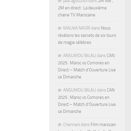
jalal agouzoul
dans
2M live ,
2M en direct : La deuxième
chaine TV Marocaine
MALIKA NASRI
dans
Nous
révélons les secrets de six tours
de magie célèbres
ANSUMOU BILALI
dans
CAN
2025 : Maroc vs Comores en
Direct – Match d’Ouverture Live
ce Dimanche
ANSUMOU BILALI
dans
CAN
2025 : Maroc vs Comores en
Direct – Match d’Ouverture Live
ce Dimanche
Chennani
dans
Film marocain