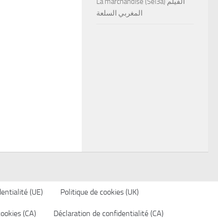
La marchandise (Sel3a) الفيلم
المغربي السلعة
entialité (UE)
Politique de cookies (UK)
cookies (CA)
Déclaration de confidentialité (CA)