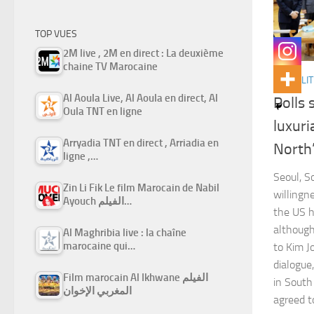
TOP VUES
2M live , 2M en direct : La deuxième
chaine TV Marocaine
ACTUALIT
Al Aoula Live, Al Aoula en direct, Al
Polls 
Oula TNT en ligne
luxuri
Arryadia TNT en direct , Arriadia en
North’
ligne ,…
Seoul, S
Zin Li Fik Le film Marocain de Nabil
willingn
Ayouch الفيلم…
the US 
although
Al Maghribia live : la chaîne
marocaine qui…
to Kim J
dialogue
Film marocain Al Ikhwane الفيلم
in South
المغربي الإخوان
agreed 