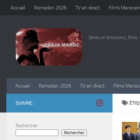
Accueil
Ramadan 2026
TV en direct
Films Marocain
Skip to content
Séries et émissions, films, 
Accueil
Ramadan 2026
TV en direct
Films Maroc
SUIVRE :
ÉTIQ
Rechercher
Rechercher