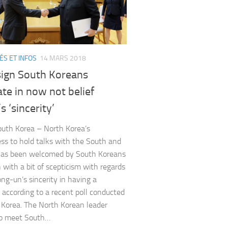
ÉS ET INFOS
14 MARS 2018
sign South Koreans
ate in now not belief
s ‘sincerity’
outh Korea – North Korea’s
ess to hold talks with the South and
has been welcomed by South Koreans
 with a bit of scepticism with regards
ong-un’s sincerity in having a
, according to a recent poll conducted
 Korea. The North Korean leader
to meet South…