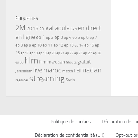
ÉTIQUETTES
2M
al aoula
en direct
2015
2016
CAN
en ligne
ep 1
ep 3
ep 2
ep 4
ep 5
ep 6
ep 7
ep 11
ep 8
ep 9
ep 10
ep 12
ep 13
ep 15
ep
ep 14
16
ep 17
ep 21
ep 27
ep 18
ep 19
ep 20
ep 22
ep 23
ep 28
film
gratuit
film marocain
ep 30
Ghouta
ramadan
maroc
live
Jerusalem
match
streaming
Syria
regarder
Politique de cookies
Déclaration de con
Déclaration de confidentialité (UK)
Opt-out pr