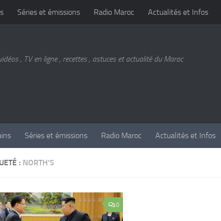
s
Séries et émissions
Radio Maroc
Actualités et Infos
vidéos , TV en ligne , recettes , astuces et actualité du Maroc
ains
Séries et émissions
Radio Maroc
Actualités et Infos
UETÉ :
NORTH’S
0