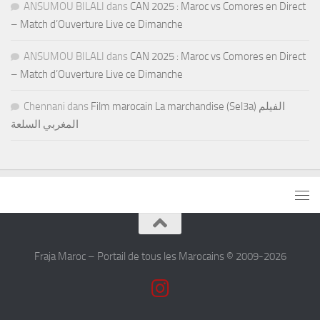
ANSUMOU BILALI
dans
CAN 2025 : Maroc vs Comores en Direct
– Match d’Ouverture Live ce Dimanche
ANSUMOU BILALI
dans
CAN 2025 : Maroc vs Comores en Direct
– Match d’Ouverture Live ce Dimanche
Chennani
dans
Film marocain La marchandise (Sel3a) الفيلم
المغربي السلعة
Fraja Maroc – Portail de tous les Marocains © 2009-2026