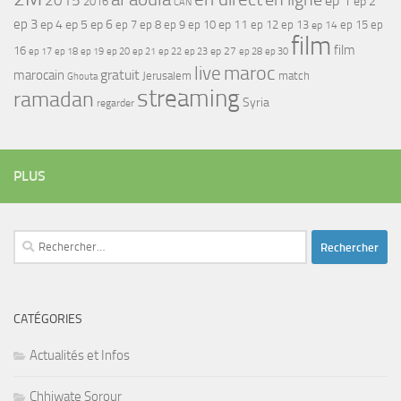
2015
ep 1
ep 2
2016
CAN
ep 3
ep 4
ep 5
ep 6
ep 7
ep 11
ep 8
ep 9
ep 10
ep 12
ep 13
ep 15
ep
ep 14
film
film
16
ep 17
ep 21
ep 27
ep 18
ep 19
ep 20
ep 22
ep 23
ep 28
ep 30
maroc
live
gratuit
marocain
Jerusalem
match
Ghouta
streaming
ramadan
Syria
regarder
PLUS
Rechercher :
CATÉGORIES
Actualités et Infos
Chhiwate Sorour