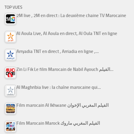
TOP VUES
2M live , 2M en direct : La deuxième chaine TV Marocaine
Al Aoula Live, Al Aoula en direct, Al Oula TNT en ligne
Arryadia TNT en direct , Arriadia en ligne ,…
Zin Li Fik Le film Marocain de Nabil Ayouch الفيلم…
Al Maghribia live : la chaîne marocaine qui…
Film marocain Al Ikhwane الفيلم المغربي الإخوان
Film Marocain Marock الفيلم المغربي ماروك