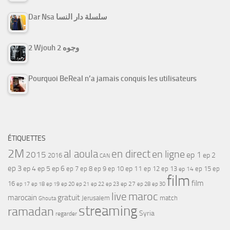
Dar Nsa سلسلة دار النسا
2 Wjouh 2 وجوه
Pourquoi BeReal n’a jamais conquis les utilisateurs
ÉTIQUETTES
2M
al aoula
en direct
en ligne
2015
ep 1
ep 2
2016
CAN
ep 3
ep 4
ep 5
ep 6
ep 7
ep 11
ep 8
ep 9
ep 10
ep 12
ep 13
ep 15
ep
ep 14
film
film
16
ep 17
ep 21
ep 27
ep 18
ep 19
ep 20
ep 22
ep 23
ep 28
ep 30
maroc
live
gratuit
marocain
Jerusalem
match
Ghouta
streaming
ramadan
Syria
regarder