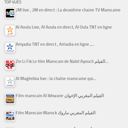
TOP VUES
2M live , 2M en direct : La deuxième chaine TV Marocaine
Al Aoula Live, Al Aoula en direct, Al Oula TNT en ligne
Arryadia TNT en direct , Arriadia en ligne ,…
Zin Li Fik Le film Marocain de Nabil Ayouch الفيلم…
Al Maghribia live : la chaîne marocaine qui…
Film marocain Al Ikhwane الفيلم المغربي الإخوان
Film Marocain Marock الفيلم المغربي ماروك