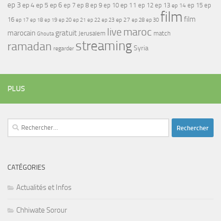
ep 3
ep 4
ep 5
ep 6
ep 7
ep 11
ep 8
ep 9
ep 10
ep 12
ep 13
ep 15
ep
ep 14
film
film
16
ep 17
ep 21
ep 27
ep 18
ep 19
ep 20
ep 22
ep 23
ep 28
ep 30
maroc
live
gratuit
marocain
Jerusalem
match
Ghouta
streaming
ramadan
Syria
regarder
PLUS
Rechercher :
CATÉGORIES
Actualités et Infos
Chhiwate Sorour