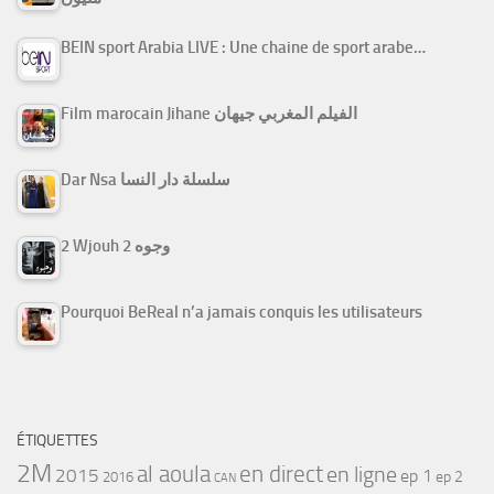
BEIN sport Arabia LIVE : Une chaine de sport arabe…
Film marocain Jihane الفيلم المغربي جيهان
Dar Nsa سلسلة دار النسا
2 Wjouh 2 وجوه
Pourquoi BeReal n’a jamais conquis les utilisateurs
ÉTIQUETTES
2M
al aoula
en direct
en ligne
2015
ep 1
ep 2
2016
CAN