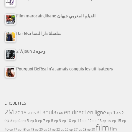
Film marocain Jihane الفيلم المغربي جيهان
Dar Nsa سلسلة دار النسا
2 Wjouh 2 وجوه
Pourquoi BeReal n’a jamais conquis les utilisateurs
ÉTIQUETTES
2M
al aoula
en direct
en ligne
2015
ep 1
ep 2
2016
CAN
ep 3
ep 4
ep 5
ep 6
ep 7
ep 11
ep 8
ep 9
ep 10
ep 12
ep 13
ep 15
ep
ep 14
film
film
16
ep 17
ep 21
ep 27
ep 18
ep 19
ep 20
ep 22
ep 23
ep 28
ep 30