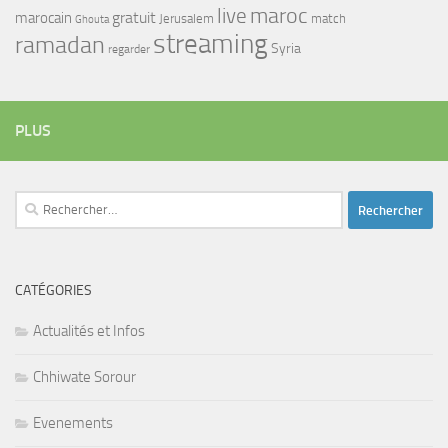
maroc
live
gratuit
marocain
Jerusalem
match
Ghouta
streaming
ramadan
Syria
regarder
PLUS
Rechercher :
CATÉGORIES
Actualités et Infos
Chhiwate Sorour
Evenements