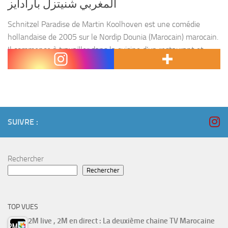
المغربي شنيتزل بارادايز
Schnitzel Paradise de Martin Koolhoven est une comédie
hollandaise de 2005 sur le Nordip Dounia (Marocain) marocain.
Il commence à travailler dans la cuisine d’un restaurant et
tombe amoureux d’Agnès Meerman, nièce du directeur...
SUIVRE :
Rechercher
Rechercher
TOP VUES
2M live , 2M en direct : La deuxième chaine TV Marocaine